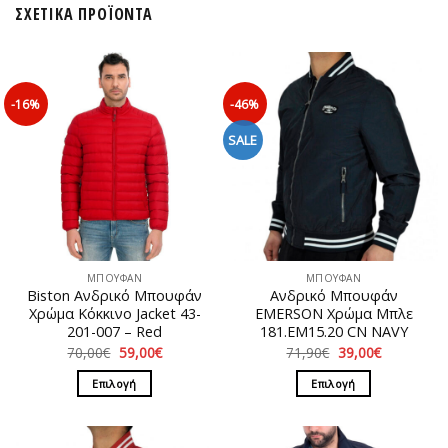
ΣΧΕΤΙΚΆ ΠΡΟΪΌΝΤΑ
-16%
-46%
SALE
ΜΠΟΥΦΑΝ
ΜΠΟΥΦΑΝ
Biston Ανδρικό Μπουφάν
Ανδρικό Μπουφάν
Χρώμα Κόκκινο Jacket 43-
EMERSON Χρώμα Μπλε
201-007 – Red
181.EM15.20 CN NAVY
Original
Η
Original
Η
70,00
€
59,00
€
71,90
€
39,00
€
price
τρέχουσα
price
τρέχουσα
was:
τιμή
was:
τιμή
Επιλογή
Επιλογή
70,00€.
είναι:
71,90€.
είναι:
59,00€.
39,00€.
Αυτό
Αυτό
το
το