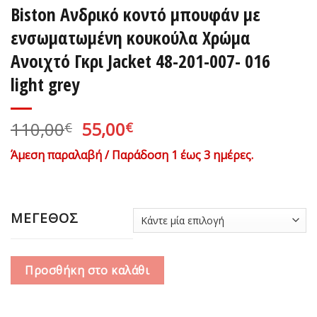
Biston Ανδρικό κοντό μπουφάν με
ενσωματωμένη κουκούλα Χρώμα
Ανοιχτό Γκρι Jacket 48-201-007- 016
light grey
Original
Η
110,00
55,00
€
€
price
τρέχουσα
Άμεση παραλαβή / Παράδοση 1 έως 3 ημέρες.
was:
τιμή
110,00€.
είναι:
55,00€.
ΜΕΓΕΘΟΣ
Προσθήκη στο καλάθι