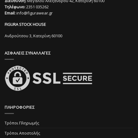
Διεύθυνση:
Μεγάλου Αλεξάνδρου 42, Κατερίνη 60100
παραλλαγές.
Οι
Τηλέφωνο:
2351 035262
Οι
επιλογές
Email:
info@figurawear.gr
επιλογές
μπορούν
μπορούν
να
FIGURA STOCK HOUSE
να
επιλεγούν
επιλεγούν
στη
Ανδρούτσου 3, Κατερίνη 60100
στη
σελίδα
σελίδα
του
ΑΣΦΑΛΕΙΣ ΣΥΝΑΛΛΑΓΕΣ
του
προϊόντος
προϊόντος
ΠΛΗΡΟΦΟΡΙΕΣ
Τρόποι Πληρωμής
Τρόποι Αποστολής