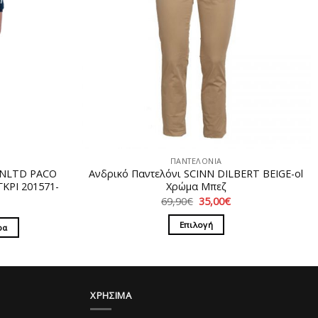
ΠΑΝΤΕΛΟΝΙΑ
UNLTD PACO
Ανδρικό Παντελόνι SCINN DILBERT BEIGE-ol
ΚΡΙ 201571-
Χρώμα Μπεζ
Original
Η
69,90
€
35,00
€
price
τρέχουσα
was:
τιμή
Επιλογή
ρα
69,90€.
είναι:
35,00€.
Αυτό
το
προϊόν
έχει
ΧΡΗΣΙΜΑ
πολλαπλές