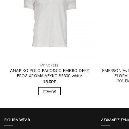
ΜΠΛΟΥΖΕΣ
ΑΝΔΡΙΚΟ POLO PACO&CO EMBROIDERY
EMERSON Ανδ
FROG ΧΡΩΜΑ ΛΕΥΚΟ 85500-white
FLORAL
201.E
15,00
€
Επιλογή
Αυτό
το
προϊόν
έχει
FIGURA WEAR
ΑΣΦΑΛΕΙΣ ΣΥΝ
πολλαπλές