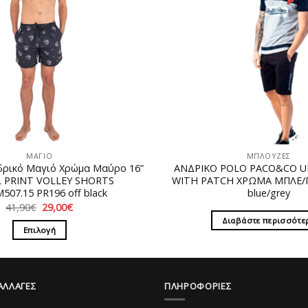
ΜΑΓΙΟ
ΜΠΛΟΥΖΕΣ
ρικό Μαγιό Χρώμα Μαύρο 16”
ΑΝΔΡΙΚΟ POLO PACO&CO 
 PRINT VOLLEY SHORTS
WITH PATCH ΧΡΩΜΑ ΜΠΛΕ/Γ
M507.15 PR196 off black
blue/grey
Original
Η
41,90
€
29,00
€
price
τρέχουσα
Διαβάστε περισσότε
was:
τιμή
Επιλογή
41,90€.
είναι:
29,00€.
Αυτό
το
προϊόν
ΑΛΛΑΓΕΣ
ΠΛΗΡΟΦΟΡΙΕΣ
έχει