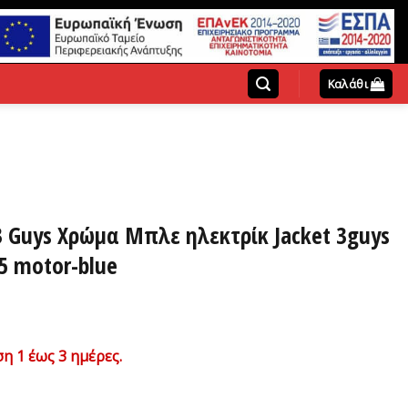
Καλάθι
Guys Χρώμα Μπλε ηλεκτρίκ Jacket 3guys
5 motor-blue
χουσα
η 1 έως 3 ημέρες.
ή
ι: