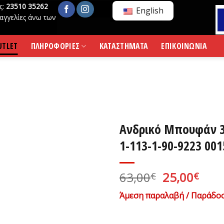
ς:
23510 35262
English
αγγελίες άνω των
UTLET
ΠΛΗΡΟΦΟΡΙΕΣ
ΚΑΤΑΣΤΗΜΑΤΑ
ΕΠΙΚΟΙΝΩΝΙΑ
Ανδρικό Μπουφάν 3 
1-113-1-90-9223 001
Original
Η
63,00
25,00
€
€
price
τρέ
Άμεση παραλαβή / Παράδοσ
was:
τιμ
63,00€.
είνα