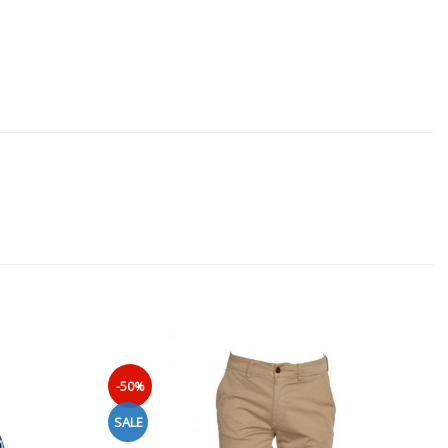
-50%
SALE