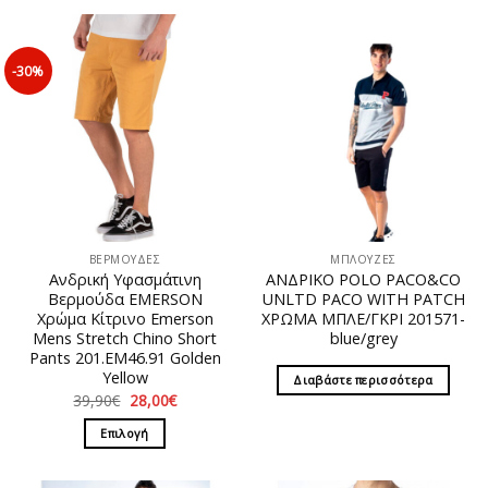
-30%
ΒΕΡΜΟΥΔΕΣ
ΜΠΛΟΥΖΕΣ
Ανδρική Υφασμάτινη
ΑΝΔΡΙΚΟ POLO PACO&CO
Βερμούδα EMERSON
UNLTD PACO WITH PATCH
Χρώμα Κίτρινο Emerson
ΧΡΩΜΑ ΜΠΛΕ/ΓΚΡΙ 201571-
Mens Stretch Chino Short
blue/grey
Pants 201.EM46.91 Golden
Yellow
Διαβάστε περισσότερα
Original
Η
39,90
€
28,00
€
price
τρέχουσα
was:
τιμή
Επιλογή
39,90€.
είναι:
28,00€.
Αυτό
το