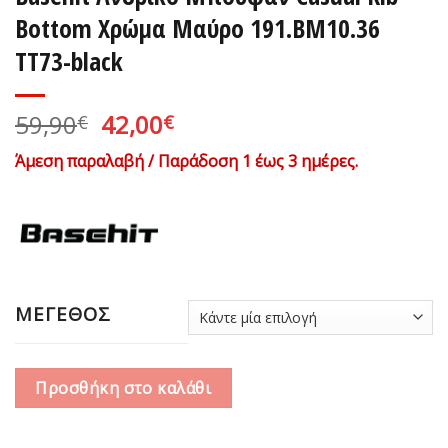
Bottom Χρώμα Μαύρο 191.BM10.36
ΤΤ73-black
Original
Η
59,90
42,00
€
€
price
τρέχουσα
Άμεση παραλαβή / Παράδοση 1 έως 3 ημέρες.
was:
τιμή
59,90€.
είναι:
42,00€.
ΜΕΓΕΘΟΣ
Προσθήκη στο καλάθι