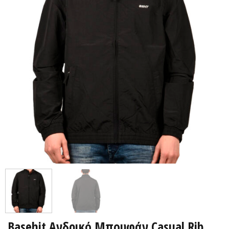
Basehit Ανδρικό Μπουφάν Casual Rib