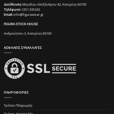
πολλαπλές
Οι
Διεύθυνση:
Μεγάλου Αλεξάνδρου 42, Κατερίνη 60100
παραλλαγές.
επιλογές
Τηλέφωνο:
2351 035262
Οι
μπορούν
Email:
info@figurawear.gr
επιλογές
να
μπορούν
επιλεγούν
FIGURA STOCK HOUSE
να
στη
επιλεγούν
Ανδρούτσου 3, Κατερίνη 60100
σελίδα
στη
του
σελίδα
προϊόντος
ΑΣΦΑΛΕΙΣ ΣΥΝΑΛΛΑΓΕΣ
του
προϊόντος
ΠΛΗΡΟΦΟΡΙΕΣ
Τρόποι Πληρωμής
Τρόποι Αποστολής