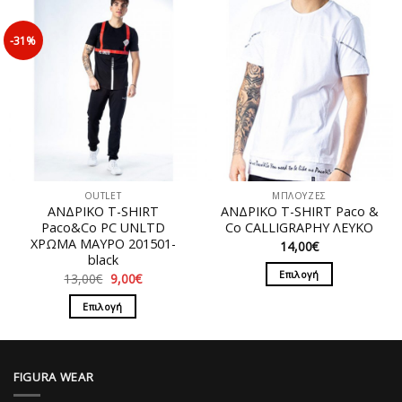
προϊόν
έχει
-31%
πολλαπλές
παραλλαγές.
Οι
επιλογές
μπορούν
να
επιλεγούν
στη
OUTLET
ΜΠΛΟΥΖΕΣ
σελίδα
ΑΝΔΡΙΚΟ T-SHIRT
ΑΝΔΡΙΚΟ T-SHIRT Paco &
του
Paco&Co PC UNLTD
Co CALLIGRAPHY ΛΕΥΚΟ
προϊόντος
ΧΡΩΜΑ ΜΑΥΡΟ 201501-
14,00
€
black
Επιλογή
Original
Η
13,00
€
9,00
€
price
τρέχουσα
Αυτό
was:
τιμή
Επιλογή
13,00€.
είναι:
το
9,00€.
Αυτό
προϊόν
το
έχει
προϊόν
πολλαπλές
FIGURA WEAR
έχει
παραλλαγές.