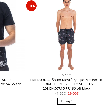
-31%
ΜΑΓΙΟ
CAN’T STOP
EMERSON Ανδρικό Μαγιό Χρώμα Μαύρο 16”
01543-black
FLORAL PRINT VOLLEY SHORTS
201.EM507.15 PR196 off black
Η
ρέχουσα
Original
Η
41,90
€
29,00
€
ιμή
price
τρέχουσα
ίναι:
was:
τιμή
Επιλογή
0,00€.
41,90€.
είναι:
29,00€.
Αυτό