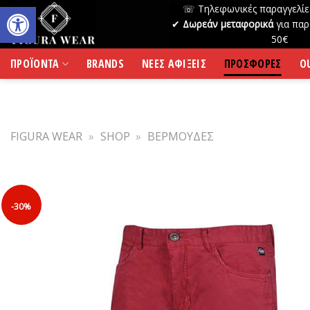
Skip
☏ Τηλεφωνικές παραγγελίε
to
✔
Δωρεάν μεταφορικά
για παρ
50€
content
ΠΡΟΪΟΝΤΑ
BRANDS
ΝΕΕΣ ΑΦΙΞΕΙΣ
ΠΡΟΣΦΟΡΕΣ
O
FIGURA WEAR
»
SHOP
»
ΒΕΡΜΟΥΔΕΣ
-30%