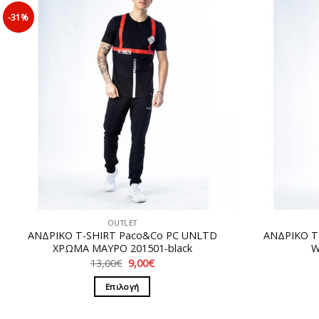
-31%
OUTLET
ΑΝΔΡΙΚΟ T-SHIRT Paco&Co PC UNLTD
ΑΝΔΡΙΚΟ T
ΧΡΩΜΑ ΜΑΥΡΟ 201501-black
W
Original
Η
13,00
€
9,00
€
price
τρέχουσα
was:
τιμή
Επιλογή
13,00€.
είναι:
9,00€.
Αυτό