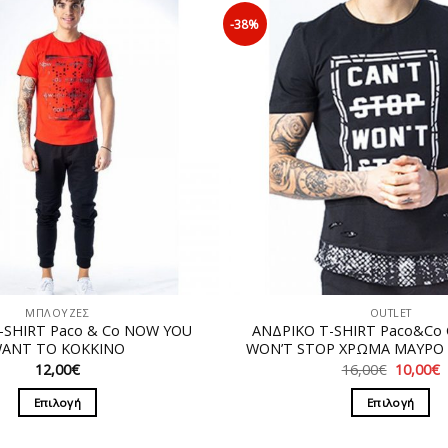
-38%
ΜΠΛΟΥΖΕΣ
OUTLET
-SHIRT Paco & Co NOW YOU
ΑΝΔΡΙΚΟ T-SHIRT Paco&Co 
ANT TO ΚΟΚΚΙΝΟ
WON’T STOP ΧΡΩΜΑ ΜΑΥΡΟ 2
Original
12,00
€
16,00
€
10,00
€
price
τ
was:
τ
Επιλογή
Επιλογή
16,00€.
ε
1
Αυτό
Αυτό