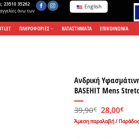
ς:
23510 35262
English
αγγελίες άνω των
UTLET
ΠΛΗΡΟΦΟΡΙΕΣ
ΚΑΤΑΣΤΗΜΑΤΑ
ΕΠΙΚΟΙΝΩΝΙΑ
Ανδρική Υφασμάτιν
BASEHIT Mens Stretc
Original
Η
39,90
28,00
€
€
price
τρέ
Άμεση παραλαβή / Παράδοσ
was:
τιμ
39,90€.
είνα