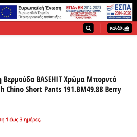
Καλάθι
η Βερμούδα BASEHIT Χρώμα Μπορντό
h Chino Short Pants 191.BM49.88 Berry
χουσα
η 1 έως 3 ημέρες.
ή
ι: