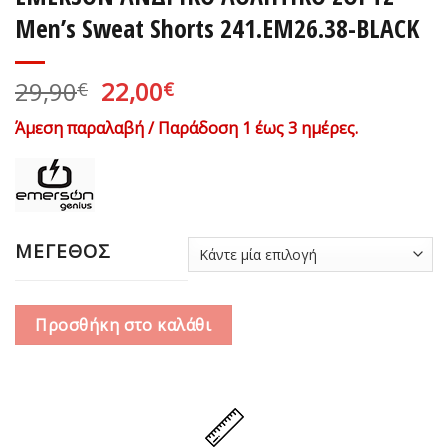
Men’s Sweat Shorts 241.EM26.38-BLACK
Original
Η
29,90
22,00
€
€
price
τρέχουσα
Άμεση παραλαβή / Παράδοση 1 έως 3 ημέρες.
was:
τιμή
29,90€.
είναι:
22,00€.
ΜΕΓΕΘΟΣ
Προσθήκη στο καλάθι