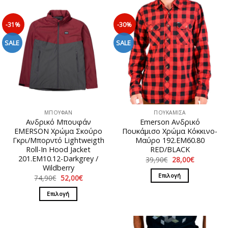
-31%
-30%
SALE
SALE
ΜΠΟΥΦΑΝ
ΠΟΥΚΑΜΙΣΑ
Ανδρικό Μπουφάν
Emerson Ανδρικό
EMERSON Χρώμα Σκούρο
Πουκάμισο Χρώμα Κόκκινο-
Γκρι/Μπορντό Lightweigth
Μαύρο 192.EM60.80
Roll-In Hood Jacket
RED/BLACK
201.EM10.12-Darkgrey /
Original
Η
39,90
€
28,00
€
price
τρέχουσα
Wildberry
was:
τιμή
Επιλογή
Original
Η
74,90
€
52,00
€
39,90€.
είναι:
price
τρέχουσα
28,00€.
Αυτό
was:
τιμή
Επιλογή
74,90€.
είναι:
το
52,00€.
Αυτό
προϊόν
το
έχει
προϊόν