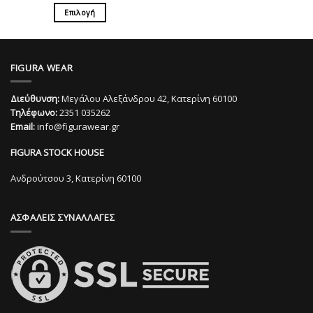
29,00€.
Αυτό
was:
τιμή
Επιλογή
45,90€.
είναι:
το
32,00€.
Αυτό
προϊόν
το
έχει
προϊόν
πολλαπλές
FIGURA WEAR
έχει
παραλλαγές.
πολλαπλές
Οι
Διεύθυνση:
Μεγάλου Αλεξάνδρου 42, Κατερίνη 60100
παραλλαγές.
επιλογές
Τηλέφωνο:
2351 035262
Οι
μπορούν
Email:
info@figurawear.gr
επιλογές
να
μπορούν
επιλεγούν
FIGURA STOCK HOUSE
να
στη
επιλεγούν
Ανδρούτσου 3, Κατερίνη 60100
σελίδα
στη
του
σελίδα
προϊόντος
ΑΣΦΑΛΕΙΣ ΣΥΝΑΛΛΑΓΕΣ
του
προϊόντος