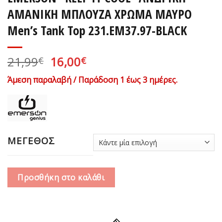
ΑΜΑΝΙΚΗ ΜΠΛΟΥΖΑ ΧΡΩΜΑ ΜΑΥΡΟ
Men’s Tank Top 231.EM37.97-BLACK
Original
Η
21,99
16,00
€
€
price
τρέχουσα
Άμεση παραλαβή / Παράδοση 1 έως 3 ημέρες.
was:
τιμή
21,99€.
είναι:
16,00€.
ΜΕΓΕΘΟΣ
Προσθήκη στο καλάθι