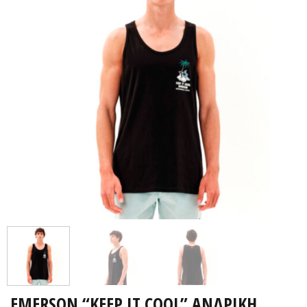
EMERSON “KEEP IT COOL” ΑΝΔΡΙΚΗ