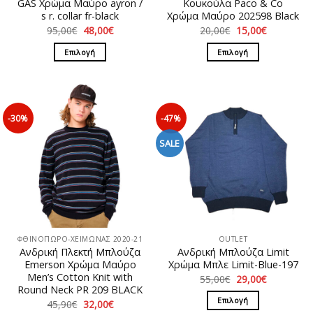
GAS Χρώμα Μαύρο ayron /
Κουκούλα Paco & Co
s r. collar fr-black
Χρώμα Μαύρο 202598 Black
Original
Η
Original
Η
95,00
€
48,00
€
20,00
€
15,00
€
price
τρέχουσα
price
τρέχουσα
was:
τιμή
was:
τιμή
Επιλογή
Επιλογή
95,00€.
είναι:
20,00€.
είναι:
48,00€.
15,00€.
Αυτό
Αυτό
το
το
προϊόν
προϊόν
έχει
έχει
-30%
-47%
πολλαπλές
πολλαπλές
παραλλαγές.
παραλλαγές.
SALE
Οι
Οι
επιλογές
επιλογές
μπορούν
μπορούν
να
να
επιλεγούν
επιλεγούν
στη
στη
ΦΘΙΝΟΠΩΡΟ-ΧΕΙΜΩΝΑΣ 2020-21
OUTLET
σελίδα
σελίδα
Ανδρική Πλεκτή Μπλούζα
Ανδρική Μπλούζα Limit
του
του
Emerson Χρώμα Μαύρο
Χρώμα Μπλε Limit-Blue-197
προϊόντος
προϊόντος
Men’s Cotton Knit with
Original
Η
55,00
€
29,00
€
price
τρέχουσα
Round Neck PR 209 BLACK
was:
τιμή
Επιλογή
Original
Η
45,90
€
32,00
€
55,00€.
είναι:
price
τρέχουσα