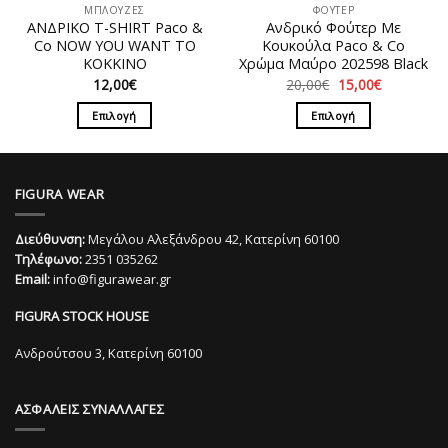
ΜΠΛΟΥΖΕΣ
ΦΟΥΤΕΡ
σελίδα
του
ΑΝΔΡΙΚΟ T-SHIRT Paco &
Ανδρικό Φούτερ Με
του
προϊόντος
Co NOW YOU WANT TO
Κουκούλα Paco & Co
προϊόντος
ΚΟΚΚΙΝΟ
Χρώμα Μαύρο 202598 Black
Original
Η
12,00
€
20,00
€
15,00
€
price
τρέχουσα
was:
τιμή
Επιλογή
Επιλογή
20,00€.
είναι:
15,00€.
Αυτό
Αυτό
το
το
προϊόν
προϊόν
FIGURA WEAR
έχει
έχει
πολλαπλές
πολλαπλές
Διεύθυνση:
Μεγάλου Αλεξάνδρου 42, Κατερίνη 60100
παραλλαγές.
παραλλαγές.
Τηλέφωνο:
2351 035262
Οι
Οι
Email:
info@figurawear.gr
επιλογές
επιλογές
μπορούν
μπορούν
FIGURA STOCK HOUSE
να
να
επιλεγούν
επιλεγούν
Ανδρούτσου 3, Κατερίνη 60100
στη
στη
σελίδα
σελίδα
ΑΣΦΑΛΕΙΣ ΣΥΝΑΛΛΑΓΕΣ
του
του
προϊόντος
προϊόντος