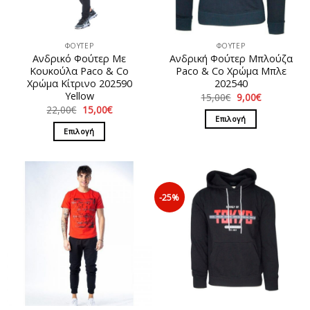
ΦΟΥΤΕΡ
ΦΟΥΤΕΡ
Ανδρικό Φούτερ Με
Ανδρική Φούτερ Μπλούζα
Κουκούλα Paco & Co
Paco & Co Χρώμα Μπλε
Χρώμα Κίτρινο 202590
202540
Υellow
Original
Η
15,00
€
9,00
€
price
τρέχουσα
Original
Η
22,00
€
15,00
€
was:
τιμή
price
τρέχουσα
Επιλογή
15,00€.
είναι:
was:
τιμή
Επιλογή
9,00€.
Αυτό
22,00€.
είναι:
15,00€.
Αυτό
το
το
προϊόν
προϊόν
έχει
έχει
πολλαπλές
-25%
πολλαπλές
παραλλαγές.
παραλλαγές.
Οι
Οι
επιλογές
επιλογές
μπορούν
μπορούν
να
να
επιλεγούν
επιλεγούν
στη
στη
σελίδα