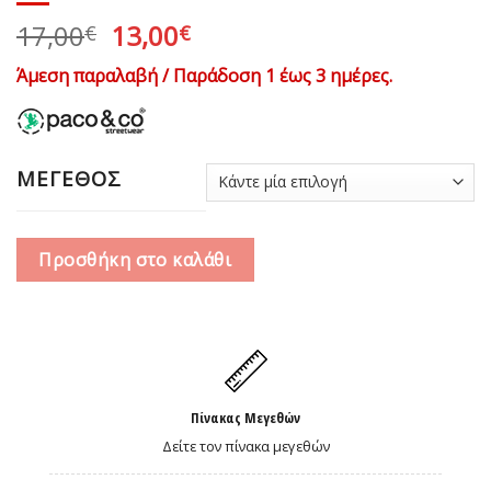
Original
Η
17,00
13,00
€
€
price
τρέχουσα
Άμεση παραλαβή / Παράδοση 1 έως 3 ημέρες.
was:
τιμή
17,00€.
είναι:
13,00€.
ΜΕΓΕΘΟΣ
Προσθήκη στο καλάθι
Πίνακας Μεγεθών
Δείτε τον πίνακα μεγεθών