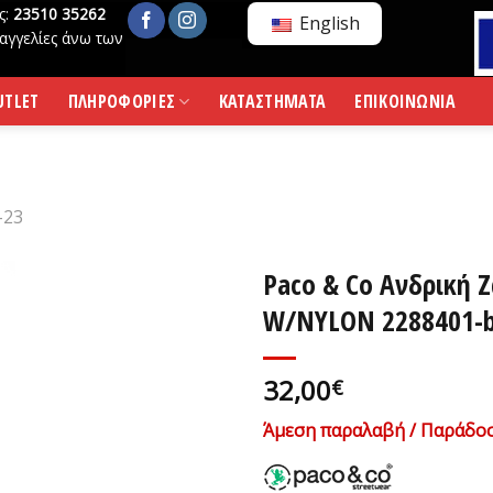
ς:
23510 35262
English
αγγελίες άνω των
UTLET
ΠΛΗΡΟΦΟΡΙΕΣ
ΚΑΤΑΣΤΗΜΑΤΑ
ΕΠΙΚΟΙΝΩΝΙΑ
-23
Paco & Co Ανδρική 
W/NYLON 2288401-
32,00
€
Άμεση παραλαβή / Παράδοσ