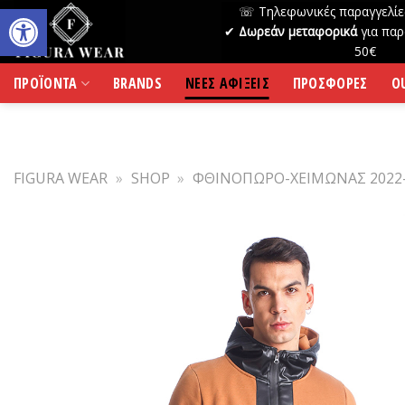
Skip
☏ Τηλεφωνικές παραγγελίε
to
✔
Δωρεάν μεταφορικά
για παρ
50€
content
ΠΡΟΪΟΝΤΑ
BRANDS
ΝΕΕΣ ΑΦΙΞΕΙΣ
ΠΡΟΣΦΟΡΕΣ
O
FIGURA WEAR
»
SHOP
»
ΦΘΙΝΟΠΩΡΟ-ΧΕΙΜΩΝΑΣ 2022