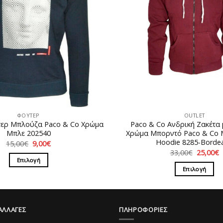
ΦΟΥΤΕΡ
OUTLET
τερ Μπλούζα Paco & Co Χρώμα
Paco & Co Ανδρική Ζακέτα 
Μπλε 202540
Χρώμα Μπορντό Paco & Co M
Hoodie 8285-Borde
Original
Η
15,00
€
9,00
€
price
τρέχουσα
Original
33,00
€
25,00
€
was:
τιμή
price
τ
Επιλογή
15,00€.
είναι:
was:
τ
Επιλογή
9,00€.
Αυτό
33,00€.
ε
2
Αυτό
το
το
προϊόν
προϊόν
έχει
ΑΛΛΑΓΕΣ
ΠΛΗΡΟΦΟΡΙΕΣ
έχει
πολλαπλές