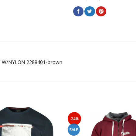
ET W/NYLON 2288401-brown
-24%
SALE