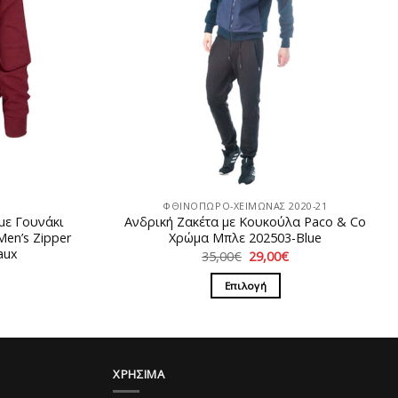
ΦΘΙΝΟΠΩΡΟ-ΧΕΙΜΩΝΑΣ 2020-21
με Γουνάκι
Ανδρική Ζακέτα με Κουκούλα Paco & Co
en’s Zipper
Χρώμα Μπλε 202503-Blue
aux
Original
Η
35,00
€
29,00
€
price
τρέχουσα
Η
was:
τιμή
ρέχουσα
Επιλογή
35,00€.
είναι:
ιμή
29,00€.
Αυτό
ίναι:
5,00€.
το
προϊόν
έχει
ΧΡΗΣΙΜΑ
πολλαπλές