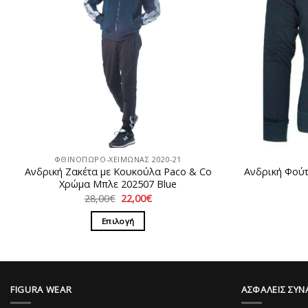
ΦΘΙΝΟΠΩΡΟ-ΧΕΙΜΩΝΑΣ 2020-21
Ανδρική Ζακέτα με Κουκούλα Paco & Co
Ανδρική Φού
Χρώμα Μπλε 202507 Blue
Original
Η
28,00
€
22,00
€
price
τρέχουσα
was:
τιμή
Επιλογή
28,00€.
είναι:
22,00€.
Αυτό
το
προϊόν
έχει
FIGURA WEAR
ΑΣΦΑΛΕΙΣ ΣΥΝ
πολλαπλές