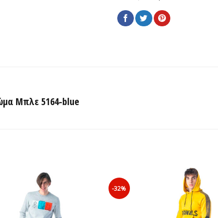
ώμα Μπλε 5164-blue
-32%