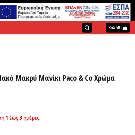
Καλάθι
ακό Μακρύ Μανίκι Paco & Co Χρώμα
ουσα
η 1 έως 3 ημέρες.