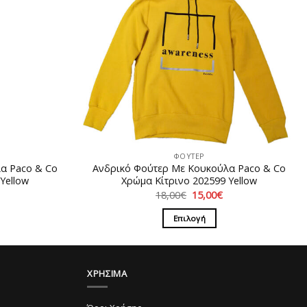
ΦΟΥΤΕΡ
α Paco & Co
Ανδρικό Φούτερ Με Κουκούλα Paco & Co
Υellow
Χρώμα Κίτρινο 202599 Yellow
Η
Original
Η
18,00
€
15,00
€
ρέχουσα
price
τρέχουσα
ιμή
was:
τιμή
Επιλογή
ίναι:
18,00€.
είναι:
5,00€.
15,00€.
Αυτό
το
προϊόν
ΧΡΗΣΙΜΑ
έχει
λές
πολλαπλές