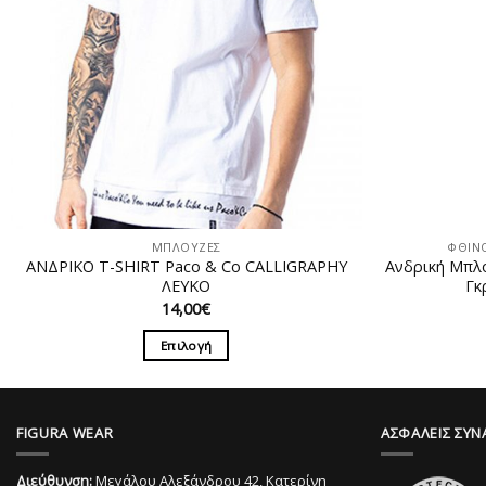
ΜΠΛΟΥΖΕΣ
ΦΘΙΝ
ΑΝΔΡΙΚΟ T-SHIRT Paco & Co CALLIGRAPHY
Ανδρική Μπλ
ΛΕΥΚΟ
Γκ
14,00
€
Επιλογή
Αυτό
το
προϊόν
FIGURA WEAR
ΑΣΦΑΛΕΙΣ ΣΥΝ
έχει
πολλαπλές
Διεύθυνση:
Μεγάλου Αλεξάνδρου 42, Κατερίνη