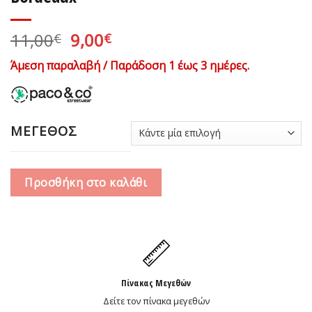
Original
Η
11,00
9,00
€
€
price
τρέχουσα
Άμεση παραλαβή / Παράδοση 1 έως 3 ημέρες.
was:
τιμή
11,00€.
είναι:
9,00€.
ΜΕΓΕΘΟΣ
Προσθήκη στο καλάθι
Πίνακας Μεγεθών
Δείτε τον πίνακα μεγεθών