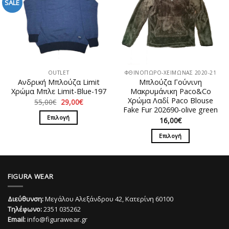
παραλλαγές.
παραλλαγές.
SALE
Οι
Οι
επιλογές
επιλογές
μπορούν
μπορούν
να
να
επιλεγούν
επιλεγούν
στη
στη
OUTLET
ΦΘΙΝΟΠΩΡΟ-ΧΕΙΜΩΝΑΣ 2020-21
σελίδα
σελίδα
Ανδρική Μπλούζα Limit
Μπλούζα Γούνινη
του
του
Χρώμα Μπλε Limit-Blue-197
Mακρυμάνικη Paco&Co
προϊόντος
προϊόντος
Χρώμα Λαδί Paco Blouse
Original
Η
55,00
€
29,00
€
price
τρέχουσα
Fake Fur 202690-olive green
was:
τιμή
Επιλογή
16,00
€
55,00€.
είναι:
29,00€.
Αυτό
Επιλογή
το
Αυτό
προϊόν
το
έχει
προϊόν
πολλαπλές
FIGURA WEAR
έχει
παραλλαγές.
πολλαπλές
Οι
Διεύθυνση:
Μεγάλου Αλεξάνδρου 42, Κατερίνη 60100
παραλλαγές.
επιλογές
Τηλέφωνο:
2351 035262
Οι
μπορούν
Email:
info@figurawear.gr
επιλογές
να