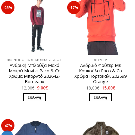
-25%
-17%
ΦΘΙΝΟΠΩΡΟ-ΧΕΙΜΩΝΑΣ 2020-21
ΦΟΥΤΕΡ
Ανδρική Μπλούζα Mακό
Ανδρικό Φούτερ Με
Μακρύ Μανίκι Paco & Co
Κουκούλα Paco & Co
Χρώμα Μπορντό 202642-
Χρώμα Πορτοκαλί 202599
Βordeaux
Orange
Original
Η
Original
Η
12,00
€
9,00
€
18,00
€
15,00
€
price
τρέχουσα
price
τρέχουσα
was:
τιμή
was:
τιμή
Επιλογή
Επιλογή
12,00€.
είναι:
18,00€.
είναι:
9,00€.
15,00€.
Αυτό
Αυτό
το
το
προϊόν
προϊόν
έχει
έχει
-47%
πολλαπλές
πολλαπλές