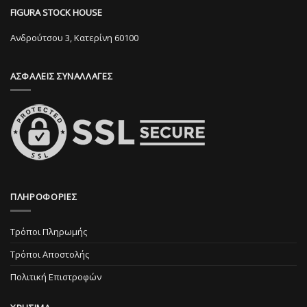
μπορούν
επιλεγούν
FIGURA STOCK HOUSE
να
στη
επιλεγούν
Ανδρούτσου 3, Κατερίνη 60100
σελίδα
στη
του
σελίδα
προϊόντος
ΑΣΦΑΛΕΙΣ ΣΥΝΑΛΛΑΓΕΣ
του
προϊόντος
ΠΛΗΡΟΦΟΡΙΕΣ
Τρόποι Πληρωμής
Τρόποι Αποστολής
Πολιτική Επιστροφών