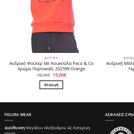
ΦΟΥΤΕΡ
ΦΘΙΝ
Ανδρικό Φούτερ Με Κουκούλα Paco & Co
Ανδρική Μπλ
Χρώμα Πορτοκαλί 202599 Orange
Γκ
Original
Η
18,00
€
15,00
€
price
τρέχουσα
was:
τιμή
Επιλογή
18,00€.
είναι:
15,00€.
Αυτό
το
προϊόν
έχει
FIGURA WEAR
ΑΣΦΑΛΕΙΣ ΣΥΝ
πολλαπλές
παραλλαγές.
Διεύθυνση:
Μεγάλου Αλεξάνδρου 42, Κατερίνη
Οι
60100