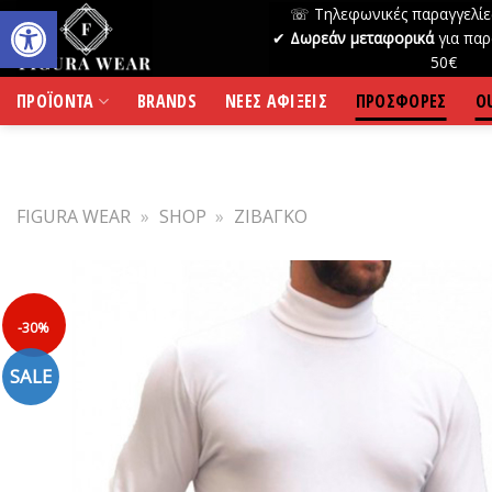
Skip
☏ Τηλεφωνικές παραγγελίε
to
✔
Δωρεάν μεταφορικά
για παρ
50€
content
ΠΡΟΪΟΝΤΑ
BRANDS
ΝΕΕΣ ΑΦΙΞΕΙΣ
ΠΡΟΣΦΟΡΕΣ
O
FIGURA WEAR
»
SHOP
»
ΖΙΒΑΓΚΟ
-30%
SALE