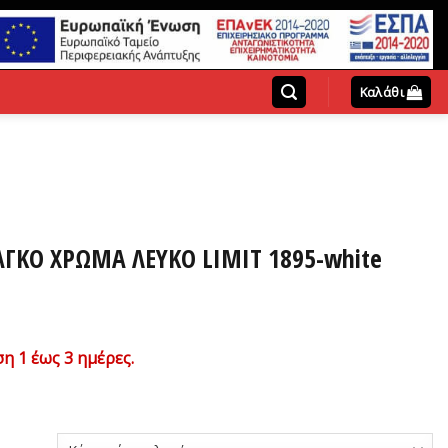
Καλάθι
ΑΓΚΟ ΧΡΩΜΑ ΛΕΥΚΟ LIMIT 1895-white
χουσα
η 1 έως 3 ημέρες.
ή
ι:
0€.