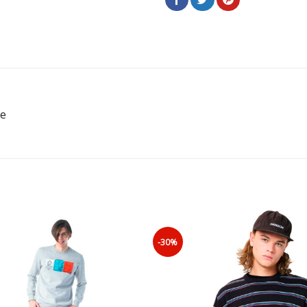
te
-30%