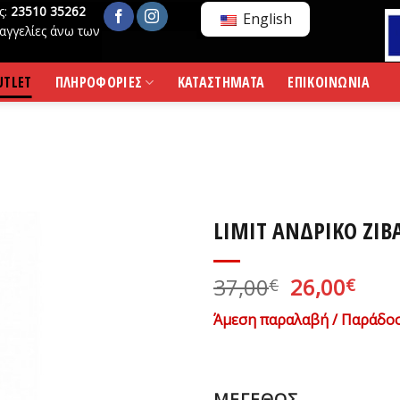
ς:
23510 35262
English
αγγελίες άνω των
UTLET
ΠΛΗΡΟΦΟΡΙΕΣ
ΚΑΤΑΣΤΗΜΑΤΑ
ΕΠΙΚΟΙΝΩΝΙΑ
LIMIT ΑΝΔΡΙΚΟ ΖΙΒ
Original
Η
37,00
26,00
€
€
price
τρέ
Άμεση παραλαβή / Παράδοσ
was:
τιμ
37,00€.
είνα
26,0
ΜΕΓΕΘΟΣ