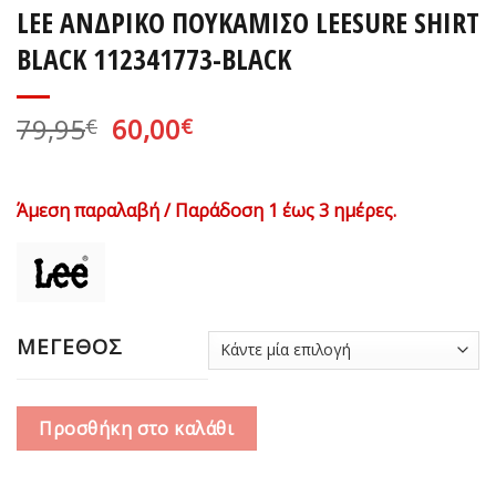
LEE ΑΝΔΡΙΚΟ ΠΟΥΚΑΜΙΣΟ LEESURE SHIRT
BLACK 112341773-BLACK
Original
Η
79,95
60,00
€
€
price
τρέχουσα
was:
τιμή
79,95€.
είναι:
Άμεση παραλαβή / Παράδοση 1 έως 3 ημέρες.
60,00€.
ΜΕΓΕΘΟΣ
Προσθήκη στο καλάθι