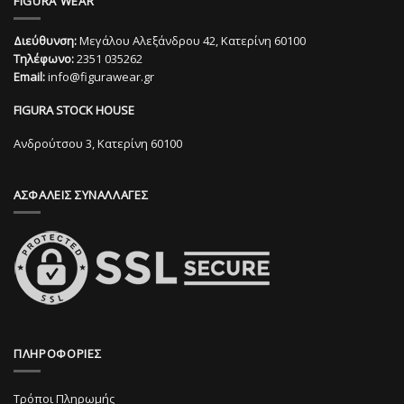
FIGURA WEAR
έχει
έχει
πολλαπλές
πολλαπλές
Διεύθυνση:
Μεγάλου Αλεξάνδρου 42, Κατερίνη 60100
παραλλαγές.
παραλλαγές.
Τηλέφωνο:
2351 035262
Οι
Οι
Email:
info@figurawear.gr
επιλογές
επιλογές
μπορούν
μπορούν
FIGURA STOCK HOUSE
να
να
επιλεγούν
επιλεγούν
Ανδρούτσου 3, Κατερίνη 60100
στη
στη
σελίδα
σελίδα
ΑΣΦΑΛΕΙΣ ΣΥΝΑΛΛΑΓΕΣ
του
του
προϊόντος
προϊόντος
ΠΛΗΡΟΦΟΡΙΕΣ
Τρόποι Πληρωμής