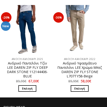
Αυτό
το
το
προϊόν
προϊόν
έχει
έχει
πολλαπλές
-26%
-36%
πολλαπλές
παραλλαγές.
παραλλαγές.
New
Οι
Οι
επιλογές
επιλογές
μπορούν
μπορούν
να
να
επιλεγούν
επιλεγούν
στη
στη
σελίδα
ΑΝΟΙΞΗ-ΚΑΛΟΚΑΙΡΙ 2025
ΑΝΟΙΞΗ-ΚΑΛΟΚΑΙΡΙ 2022
σελίδα
του
Ανδρικό Παντελόνι Τζίν
Ανδρικό Υφασμάτινο
του
προϊόντος
LEE DAREN ZIP FLY DEEP
Παντελόνι LEE Χρώμα Μπεζ
προϊόντος
DARK STONE 112144406-
DAREN ZIP FLY STONE
BLUE
L707TY58-Beige
Original
Η
Original
Η
89,95
€
67,00
€
89,95
€
58,00
€
price
τρέχουσα
price
τρέχουσα
was:
τιμή
was:
τιμή
Επιλογή
Επιλογή
89,95€.
είναι:
89,95€.
είναι:
67,00€.
58,00€.
Αυτό
Αυτό
το
το
προϊόν
προϊόν