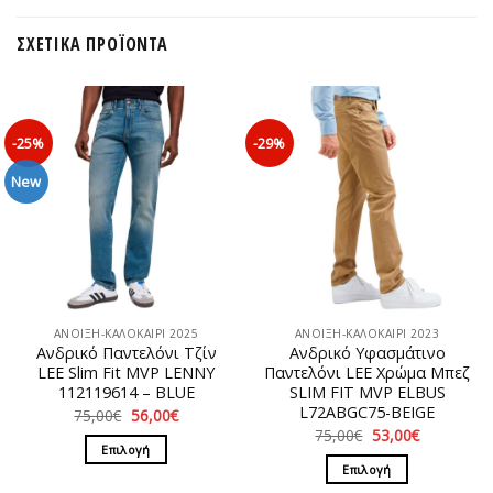
ΣΧΕΤΙΚΆ ΠΡΟΪΌΝΤΑ
-25%
-29%
New
ΑΝΟΙΞΗ-ΚΑΛΟΚΑΙΡΙ 2025
ΑΝΟΙΞΗ-ΚΑΛΟΚΑΙΡΙ 2023
Ανδρικό Παντελόνι Τζίν
Ανδρικό Υφασμάτινο
LEE Slim Fit MVP LENNY
Παντελόνι LEE Χρώμα Μπεζ
112119614 – BLUE
SLIM FIT MVP ELBUS
L72ABGC75-BEIGE
Original
Η
75,00
€
56,00
€
price
τρέχουσα
Original
Η
75,00
€
53,00
€
was:
τιμή
price
τρέχουσα
Επιλογή
75,00€.
είναι:
was:
τιμή
Επιλογή
56,00€.
Αυτό
75,00€.
είναι:
53,00€.