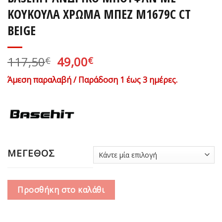
ΚΟΥΚΟΥΛΑ ΧΡΩΜΑ ΜΠΕΖ Μ1679C CT
BEIGE
Original
Η
117,50
49,00
€
€
price
τρέχουσα
Άμεση παραλαβή / Παράδοση 1 έως 3 ημέρες.
was:
τιμή
117,50€.
είναι:
49,00€.
ΜΕΓΕΘΟΣ
Προσθήκη στο καλάθι