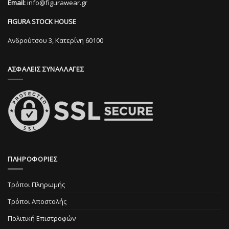
Email:
info@figurawear.gr
επιλογές
επιλογές
μπορούν
μπορούν
FIGURA STOCK HOUSE
να
να
επιλεγούν
επιλεγούν
Ανδρούτσου 3, Κατερίνη 60100
στη
στη
σελίδα
σελίδα
ΑΣΦΑΛΕΙΣ ΣΥΝΑΛΛΑΓΕΣ
του
του
προϊόντος
προϊόντος
ΠΛΗΡΟΦΟΡΙΕΣ
Τρόποι Πληρωμής
Τρόποι Αποστολής
Πολιτική Επιστροφών