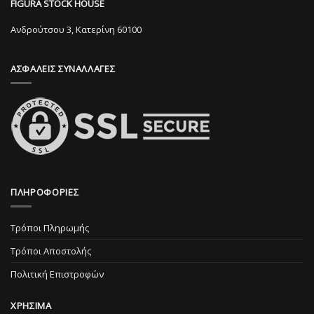
FIGURA STOCK HOUSE
να
επιλεγούν
επιλεγούν
στη
Ανδρούτσου 3, Κατερίνη 60100
στη
σελίδα
σελίδα
του
ΑΣΦΑΛΕΙΣ ΣΥΝΑΛΛΑΓΕΣ
του
προϊόντος
προϊόντος
ΠΛΗΡΟΦΟΡΙΕΣ
Τρόποι Πληρωμής
Τρόποι Αποστολής
Πολιτική Επιστροφών
ΧΡΗΣΙΜΑ