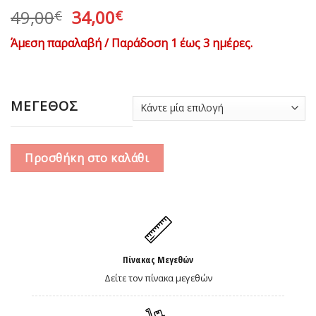
Original
Η
49,00
34,00
€
€
price
τρέχουσα
Άμεση παραλαβή / Παράδοση 1 έως 3 ημέρες.
was:
τιμή
49,00€.
είναι:
34,00€.
ΜΕΓΕΘΟΣ
Προσθήκη στο καλάθι
Πίνακας Μεγεθών
Δείτε τον πίνακα μεγεθών