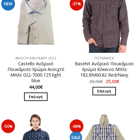
NEW
-37%
ΑΝΟΙΞΗ-ΚΑΛΟΚΑΙΡΙ 2022
ΠΟΥΚΑΜΙΣΑ
Castello Ανδρικό
Basehit Ανδρικό Πουκάμισο
Πουκάμισο Χρώμα Ανοιχτό
Xρώμα Κόκκινο Μπλε
Μπλε 022-7000 125 light
182.BM60.82 Red/Navy
blue
Original
Η
39,90
€
25,00
€
price
τρέχουσα
44,00
€
was:
τιμή
Επιλογή
39,90€.
είναι:
Επιλογή
25,00€.
Αυτό
Αυτό
το
το
προϊόν
προϊόν
έχει
έχει
πολλαπλές
-50%
-68%
πολλαπλές
παραλλαγές.
παραλλαγές.
SALE
Οι