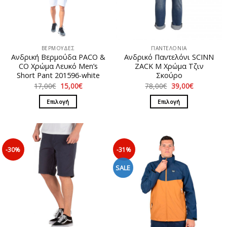
ΒΕΡΜΟΥΔΕΣ
ΠΑΝΤΕΛΟΝΙΑ
Ανδρική Βερμούδα PACO &
Ανδρικό Παντελόνι SCINN
CO Χρώμα Λευκό Men’s
ZACK M Χρώμα Τζιν
Short Pant 201596-white
Σκούρο
Original
Η
Original
Η
17,00
€
15,00
€
78,00
€
39,00
€
price
τρέχουσα
price
τρέχουσα
was:
τιμή
was:
τιμή
Επιλογή
Επιλογή
17,00€.
είναι:
78,00€.
είναι:
15,00€.
39,00€.
Αυτό
Αυτό
το
το
προϊόν
προϊόν
έχει
έχει
-30%
-31%
πολλαπλές
πολλαπλές
παραλλαγές.
παραλλαγές.
SALE
Οι
Οι
επιλογές
επιλογές
μπορούν
μπορούν
να
να
επιλεγούν
επιλεγούν