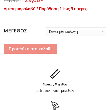
price
τρέχουσα
Άμεση παραλαβή / Παράδοση 1 έως 3 ημέρες.
was:
τιμή
44,90€.
είναι:
29,00€.
ΜΕΓΕΘΟΣ
Προσθήκη στο καλάθι
Πίνακας Μεγεθών
Δείτε τον πίνακα μεγεθών