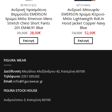
στη
στη
ΒΕΡΜΟΥΔΕΣ
ΜΠΟΥΦΑΝ
σελίδα
σελίδα
Ανδρική Υφασμάτινη
Ανδρικό Μπουφάν
του
του
Βερμούδα EMERSON
EMERSON Χρώμα Κίτρινο-
προϊόντος
προϊόντος
Χρώμα Μπλε Emerson Mens
Μπλε Lightweigth Roll-In
Stretch Chino Short Pants
Hood Jacket Copper-Navy
201.EM46.91 Blue
Blue
Original
Η
Original
Η
39,90
€
28,00
€
74,90
€
52,00
€
price
τρέχουσα
price
τρέχουσα
was:
τιμή
was:
τιμή
Επιλογή
Επιλογή
39,90€.
είναι:
74,90€.
είναι:
28,00€.
52,00€.
Αυτό
Αυτό
το
το
προϊόν
προϊόν
FIGURA WEAR
έχει
έχει
πολλαπλές
πολλαπλές
Διεύθυνση:
Μεγάλου Αλεξάνδρου 42, Κατερίνη 60100
παραλλαγές.
παραλλαγές.
Τηλέφωνο:
2351 035262
Οι
Οι
Email:
info@figurawear.gr
επιλογές
επιλογές
μπορούν
μπορούν
FIGURA STOCK HOUSE
να
να
επιλεγούν
επιλεγούν
Ανδρούτσου 3, Κατερίνη 60100
στη
στη
σελίδα
σελίδα