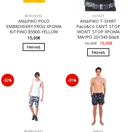
ΜΠΛΟΥΖΕΣ
OUTLET
ΑΝΔΡΙΚΟ POLO
ΑΝΔΡΙΚΟ T-SHIRT
EMBROIDERY FROG ΧΡΩΜΑ
Paco&Co CAN’T STOP
ΚΙΤΡΙΝΟ 85500-YELLOW
WON’T STOP ΧΡΩΜΑ
ΜΑΥΡΟ 201543-black
15,00
€
Original
Η
16,00
€
10,00
€
price
τρέχουσα
Επιλογή
was:
τιμή
Επιλογή
Αυτό
16,00€.
είναι:
10,00€.
Αυτό
το
το
προϊόν
προϊόν
έχει
έχει
πολλαπλές
-32%
-31%
πολλαπλές
παραλλαγές.
παραλλαγές.
Οι
Οι
επιλογές
επιλογές
μπορούν
μπορούν
να
να
επιλεγούν
επιλεγούν
στη
στη
σελίδα
ΒΕΡΜΟΥΔΕΣ
ΜΑΓΙΟ