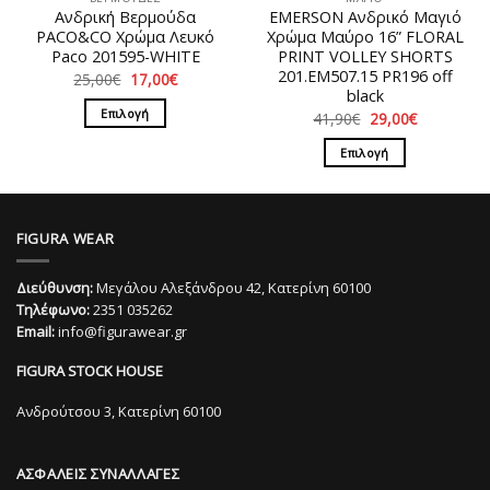
σελίδα
του
Ανδρική Βερμούδα
EMERSON Ανδρικό Μαγιό
του
προϊόντος
PACO&CO Χρώμα Λευκό
Χρώμα Μαύρο 16” FLORAL
προϊόντος
Paco 201595-WHITE
PRINT VOLLEY SHORTS
201.EM507.15 PR196 off
Original
Η
25,00
€
17,00
€
price
τρέχουσα
black
was:
τιμή
Επιλογή
Original
Η
41,90
€
29,00
€
25,00€.
είναι:
price
τρέχουσα
17,00€.
Αυτό
was:
τιμή
Επιλογή
41,90€.
είναι:
το
29,00€.
Αυτό
προϊόν
το
έχει
προϊόν
πολλαπλές
FIGURA WEAR
έχει
παραλλαγές.
πολλαπλές
Οι
Διεύθυνση:
Μεγάλου Αλεξάνδρου 42, Κατερίνη 60100
παραλλαγές.
επιλογές
Τηλέφωνο:
2351 035262
Οι
μπορούν
Email:
info@figurawear.gr
επιλογές
να
μπορούν
επιλεγούν
FIGURA STOCK HOUSE
να
στη
επιλεγούν
Ανδρούτσου 3, Κατερίνη 60100
σελίδα
στη
του
σελίδα
προϊόντος
ΑΣΦΑΛΕΙΣ ΣΥΝΑΛΛΑΓΕΣ
του