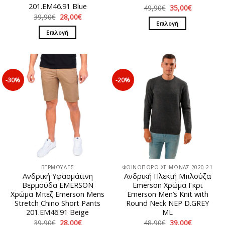
201.EM46.91 Blue
Original
Η
49,90
€
35,00
€
price
τρέχουσα
Original
Η
39,90
€
28,00
€
was:
τιμή
price
τρέχουσα
Επιλογή
49,90€.
είναι:
was:
τιμή
Επιλογή
35,00€.
Αυτό
39,90€.
είναι:
28,00€.
Αυτό
το
το
προϊόν
προϊόν
έχει
έχει
πολλαπλές
-30%
-20%
πολλαπλές
παραλλαγές.
παραλλαγές.
Οι
Οι
επιλογές
επιλογές
μπορούν
μπορούν
να
να
επιλεγούν
επιλεγούν
στη
στη
σελίδα
ΒΕΡΜΟΥΔΕΣ
ΦΘΙΝΟΠΩΡΟ-ΧΕΙΜΩΝΑΣ 2020-21
σελίδα
του
Ανδρική Υφασμάτινη
Ανδρική Πλεκτή Μπλούζα
του
προϊόντος
Βερμούδα EMERSON
Emerson Χρώμα Γκρι
προϊόντος
Χρώμα Μπεζ Emerson Mens
Emerson Men’s Knit with
Stretch Chino Short Pants
Round Neck NEP D.GREY
201.EM46.91 Beige
ML
Original
Η
Original
Η
39,90
€
28,00
€
48,90
€
39,00
€