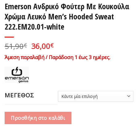
Emerson Ανδρικό Φούτερ Με Κουκούλα
Χρώμα Λευκό Men’s Hooded Sweat
222.EM20.01-white
Original
Η
51,90
36,00
€
€
price
τρέχουσα
Άμεση παραλαβή / Παράδοση 1 έως 3 ημέρες.
was:
τιμή
51,90€.
είναι:
36,00€.
ΜΕΓΕΘΟΣ
Προσθήκη στο καλάθι