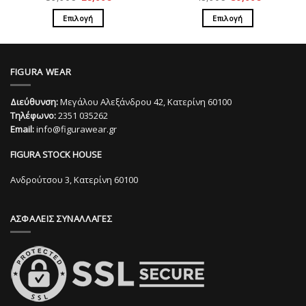
price
τρέχουσα
price
τρέχουσα
was:
τιμή
was:
τιμή
Επιλογή
Επιλογή
39,90€.
είναι:
48,90€.
είναι:
28,00€.
39,00€.
Αυτό
Αυτό
το
το
προϊόν
προϊόν
FIGURA WEAR
έχει
έχει
πολλαπλές
πολλαπλές
Διεύθυνση:
Μεγάλου Αλεξάνδρου 42, Κατερίνη 60100
παραλλαγές.
παραλλαγές.
Τηλέφωνο:
2351 035262
Οι
Οι
Email:
info@figurawear.gr
επιλογές
επιλογές
μπορούν
μπορούν
FIGURA STOCK HOUSE
να
να
επιλεγούν
επιλεγούν
Ανδρούτσου 3, Κατερίνη 60100
στη
στη
σελίδα
σελίδα
ΑΣΦΑΛΕΙΣ ΣΥΝΑΛΛΑΓΕΣ
του
του
προϊόντος
προϊόντος