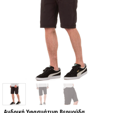
Ανδρική Υφασμάτινη Βερμούδα