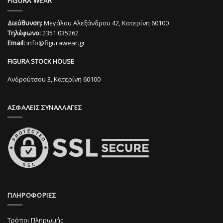
FIGURA WEAR
έχει
έχει
πολλαπλές
πολλαπλές
Διεύθυνση:
Μεγάλου Αλεξάνδρου 42, Κατερίνη 60100
παραλλαγές.
παραλλαγές.
Τηλέφωνο:
2351 035262
Οι
Οι
Email:
info@figurawear.gr
επιλογές
επιλογές
μπορούν
μπορούν
FIGURA STOCK HOUSE
να
να
επιλεγούν
επιλεγούν
Ανδρούτσου 3, Κατερίνη 60100
στη
στη
σελίδα
σελίδα
ΑΣΦΑΛΕΙΣ ΣΥΝΑΛΛΑΓΕΣ
του
του
προϊόντος
προϊόντος
ΠΛΗΡΟΦΟΡΙΕΣ
Τρόποι Πληρωμής