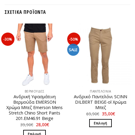
ΣΧΕΤΙΚΆ ΠΡΟΪΌΝΤΑ
-30%
-50%
SALE
ΒΕΡΜΟΥΔΕΣ
ΠΑΝΤΕΛΟΝΙΑ
Ανδρική Υφασμάτινη
Ανδρικό Παντελόνι SCINN
Βερμούδα EMERSON
DILBERT BEIGE-ol Χρώμα
Χρώμα Μπεζ Emerson Mens
Μπεζ
Stretch Chino Short Pants
Original
Η
69,90
€
35,00
€
price
τρέχουσα
201.EM46.91 Beige
was:
τιμή
Επιλογή
Original
Η
39,90
€
28,00
€
69,90€.
είναι:
price
τρέχουσα
35,00€.
Αυτό
was:
τιμή
Επιλογή