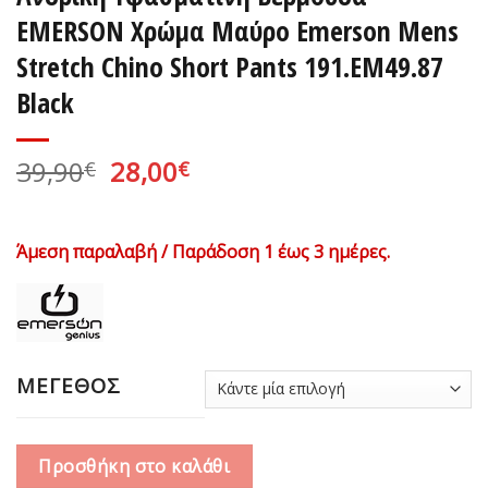
EMERSON Χρώμα Μαύρο Emerson Mens
Stretch Chino Short Pants 191.EM49.87
Black
Original
Η
39,90
28,00
€
€
price
τρέχουσα
was:
τιμή
39,90€.
είναι:
Άμεση παραλαβή / Παράδοση 1 έως 3 ημέρες.
28,00€.
ΜΕΓΕΘΟΣ
Προσθήκη στο καλάθι