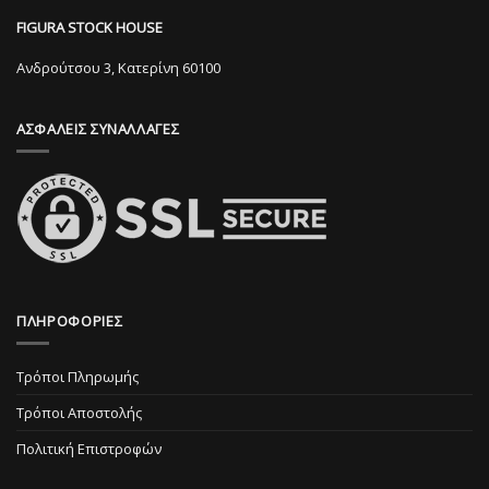
να
μπορούν
επιλεγούν
FIGURA STOCK HOUSE
να
στη
επιλεγούν
Ανδρούτσου 3, Κατερίνη 60100
σελίδα
στη
του
σελίδα
προϊόντος
ΑΣΦΑΛΕΙΣ ΣΥΝΑΛΛΑΓΕΣ
του
προϊόντος
ΠΛΗΡΟΦΟΡΙΕΣ
Τρόποι Πληρωμής
Τρόποι Αποστολής
Πολιτική Επιστροφών