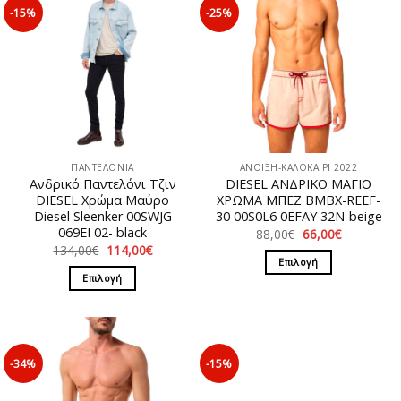
-15%
-25%
ΠΑΝΤΕΛΟΝΙΑ
ΑΝΟΙΞΗ-ΚΑΛΟΚΑΙΡΙ 2022
Ανδρικό Παντελόνι Τζιν
DIESEL ΑΝΔΡΙΚΟ ΜΑΓΙΟ
DIESEL Χρώμα Μαύρο
ΧΡΩΜΑ ΜΠΕΖ BMBX-REEF-
Diesel Sleenker 00SWJG
30 00S0L6 0EFAY 32N-beige
069EI 02- black
Original
Η
88,00
€
66,00
€
price
τρέχουσα
Original
Η
134,00
€
114,00
€
was:
τιμή
price
τρέχουσα
Επιλογή
88,00€.
είναι:
was:
τιμή
Επιλογή
66,00€.
Αυτό
134,00€.
είναι:
114,00€.
Αυτό
το
το
προϊόν
προϊόν
έχει
έχει
πολλαπλές
-34%
-15%
πολλαπλές
παραλλαγές.
παραλλαγές.
Οι