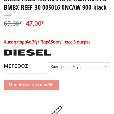
BMBX-REEF-30 00S0L6 0NCAW 900-black
Original
Η
67,00
47,00
€
€
price
τρέχουσα
was:
τιμή
67,00€.
είναι:
Άμεση παραλαβή / Παράδοση 1 έως 3 ημέρες.
47,00€.
ΜΕΓΕΘΟΣ
Προσθήκη στο καλάθι