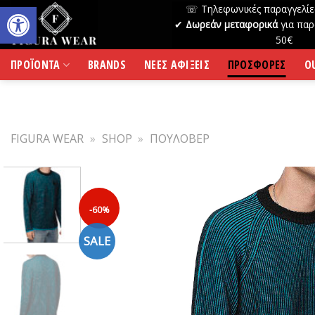
Skip
☏ Τηλεφωνικές παραγγελίε
to
✔
Δωρεάν μεταφορικά
για παρ
50€
content
ΠΡΟΪΟΝΤΑ
BRANDS
ΝΕΕΣ ΑΦΙΞΕΙΣ
ΠΡΟΣΦΟΡΕΣ
O
FIGURA WEAR
»
SHOP
»
ΠΟΥΛΟΒΕΡ
-60%
SALE