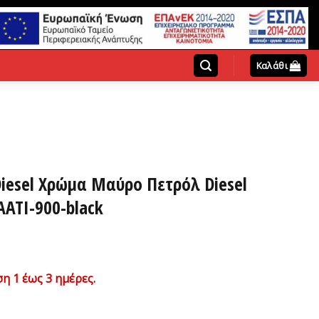
Καλάθι
iesel Χρώμα Μαύρο Πετρόλ Diesel
ATI-900-black
έχουσα
η 1 έως 3 ημέρες.
μή
αι: