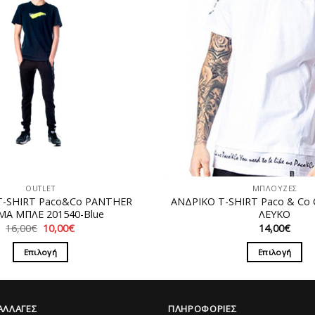
OUTLET
ΜΠΛΟΥΖΕΣ
T-SHIRT Paco&Co PANTHER
ΑΝΔΡΙΚΟ T-SHIRT Paco & Co
Α ΜΠΛΕ 201540-Blue
ΛΕΥΚΟ
Original
Η
16,00
€
10,00
€
14,00
€
price
τρέχουσα
was:
τιμή
Επιλογή
Επιλογή
16,00€.
είναι:
10,00€.
Αυτό
Αυτό
το
το
προϊόν
προϊόν
ΑΛΛΑΓΕΣ
ΠΛΗΡΟΦΟΡΙΕΣ