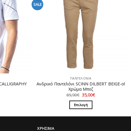
SALE
ΠΑΝΤΕΛΟΝΙΑ
 CALLIGRAPHY
Ανδρικό Παντελόνι SCINN DILBERT BEIGE-ol
Χρώμα Μπεζ
Original
Η
69,90
€
35,00
€
price
τρέχουσα
was:
τιμή
Επιλογή
69,90€.
είναι:
35,00€.
Αυτό
το
προϊόν
ΧΡΗΣΙΜΑ