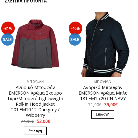
ΣΧΕΤΙΚΆ ΠΡΟΪΌΝΤΑ
-31%
-46%
SALE
SALE
ΜΠΟΥΦΑΝ
ΜΠΟΥΦΑΝ
Ανδρικό Μπουφάν
Ανδρικό Μπουφάν
EMERSON Χρώμα Σκούρο
EMERSON Χρώμα Μπλε
Γκρι/Μπορντό Lightweigth
181.EM15.20 CN NAVY
Roll-In Hood Jacket
Original
Η
71,90
€
39,00
€
price
τρέχουσα
201.EM10.12-Darkgrey /
was:
τιμή
Επιλογή
Wildberry
71,90€.
είναι:
39,00€.
Original
Η
74,90
€
52,00
€
Αυτό
price
τρέχουσα
το
was:
τιμή
Επιλογή
74,90€.
είναι:
προϊόν
52,00€.