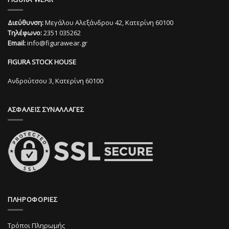
έχει
πολλαπλές
πολλαπλές
παραλλαγές.
Διεύθυνση:
Μεγάλου Αλεξάνδρου 42, Κατερίνη 60100
παραλλαγές.
Οι
Τηλέφωνο:
2351 035262
Οι
επιλογές
Email:
info@figurawear.gr
επιλογές
μπορούν
μπορούν
να
FIGURA STOCK HOUSE
να
επιλεγούν
επιλεγούν
στη
Ανδρούτσου 3, Κατερίνη 60100
στη
σελίδα
σελίδα
του
ΑΣΦΑΛΕΙΣ ΣΥΝΑΛΛΑΓΕΣ
του
προϊόντος
προϊόντος
ΠΛΗΡΟΦΟΡΙΕΣ
Τρόποι Πληρωμής