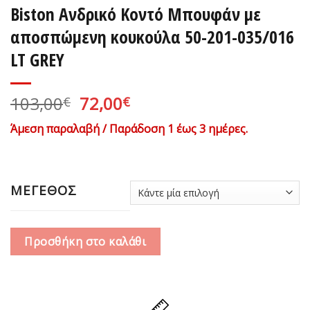
Biston Ανδρικό Κοντό Μπουφάν με
αποσπώμενη κουκούλα 50-201-035/016
LT GREY
Original
Η
103,00
72,00
€
€
price
τρέχουσα
Άμεση παραλαβή / Παράδοση 1 έως 3 ημέρες.
was:
τιμή
103,00€.
είναι:
72,00€.
ΜΕΓΕΘΟΣ
Προσθήκη στο καλάθι