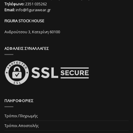
επιλογές
Τηλέφωνο:
2351 035262
Οι
μπορούν
Email:
info@figurawear.gr
επιλογές
να
μπορούν
επιλεγούν
FIGURA STOCK HOUSE
να
στη
επιλεγούν
Ανδρούτσου 3, Κατερίνη 60100
σελίδα
στη
του
σελίδα
προϊόντος
ΑΣΦΑΛΕΙΣ ΣΥΝΑΛΛΑΓΕΣ
του
προϊόντος
ΠΛΗΡΟΦΟΡΙΕΣ
Τρόποι Πληρωμής
Τρόποι Αποστολής