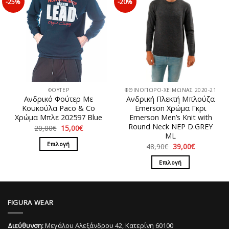
-25%
-20%
πολλαπλές
παραλλαγές.
παραλλαγές.
Οι
Οι
επιλογές
επιλογές
μπορούν
μπορούν
να
να
επιλεγούν
επιλεγούν
στη
στη
σελίδα
ΦΟΥΤΕΡ
ΦΘΙΝΟΠΩΡΟ-ΧΕΙΜΩΝΑΣ 2020-21
σελίδα
του
Ανδρικό Φούτερ Με
Ανδρική Πλεκτή Μπλούζα
του
προϊόντος
Κουκούλα Paco & Co
Emerson Χρώμα Γκρι
προϊόντος
Χρώμα Μπλε 202597 Blue
Emerson Men’s Knit with
Round Neck NEP D.GREY
Original
Η
20,00
€
15,00
€
price
τρέχουσα
ML
was:
τιμή
Επιλογή
Original
Η
48,90
€
39,00
€
20,00€.
είναι:
price
τρέχουσα
15,00€.
Αυτό
was:
τιμή
Επιλογή
48,90€.
είναι:
το
39,00€.
Αυτό
προϊόν
το
έχει
προϊόν
πολλαπλές
FIGURA WEAR
έχει
παραλλαγές.
πολλαπλές
Οι
Διεύθυνση:
Μεγάλου Αλεξάνδρου 42, Κατερίνη 60100
παραλλαγές.