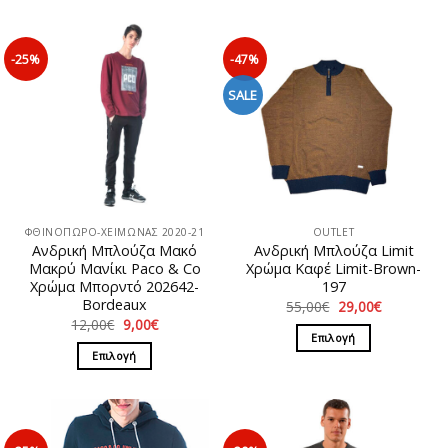
-25%
-47%
SALE
ΦΘΙΝΟΠΩΡΟ-ΧΕΙΜΩΝΑΣ 2020-21
OUTLET
Ανδρική Μπλούζα Mακό
Ανδρική Μπλούζα Limit
Μακρύ Μανίκι Paco & Co
Χρώμα Καφέ Limit-Brown-
Χρώμα Μπορντό 202642-
197
Βordeaux
Original
Η
55,00
€
29,00
€
price
τρέχουσα
Original
Η
12,00
€
9,00
€
was:
τιμή
price
τρέχουσα
Επιλογή
55,00€.
είναι:
was:
τιμή
Επιλογή
29,00€.
Αυτό
12,00€.
είναι:
9,00€.
Αυτό
το
το
προϊόν
προϊόν
έχει
έχει
πολλαπλές