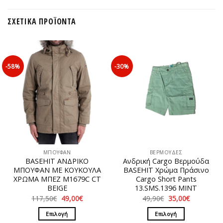
ΣΧΕΤΙΚΆ ΠΡΟΪΌΝΤΑ
-58%
-30%
ΜΠΟΥΦΑΝ
ΒΕΡΜΟΥΔΕΣ
BASEHIT ΑΝΔΡΙΚΟ
Ανδρική Cargo Βερμούδα
ΜΠΟΥΦΑΝ ΜΕ ΚΟΥΚΟΥΛΑ
BASEHIT Χρώμα Πράσινο
ΧΡΩΜΑ ΜΠΕΖ Μ1679C CT
Cargo Short Pants
BEIGE
13.SMS.1396 MINT
Original
Η
Original
Η
117,50
€
49,00
€
49,90
€
35,00
€
price
τρέχουσα
price
τρέχουσα
was:
τιμή
was:
τιμή
Επιλογή
Επιλογή
117,50€.
είναι:
49,90€.
είναι: