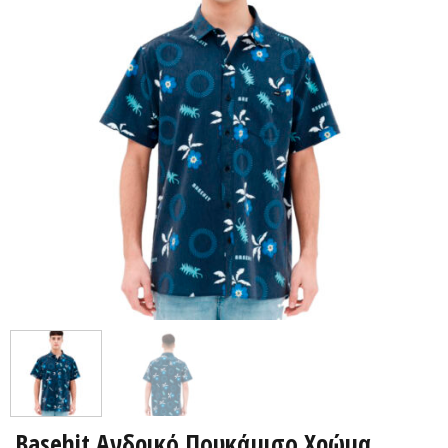
Basehit Ανδρικό Πουκάμισο Χρώμα