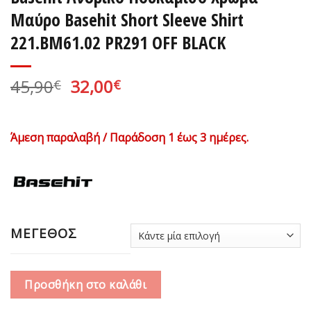
Μαύρο Basehit Short Sleeve Shirt
221.BM61.02 PR291 OFF BLACK
Original
Η
45,90
32,00
€
€
price
τρέχουσα
was:
τιμή
45,90€.
είναι:
Άμεση παραλαβή / Παράδοση 1 έως 3 ημέρες.
32,00€.
ΜΕΓΕΘΟΣ
Προσθήκη στο καλάθι