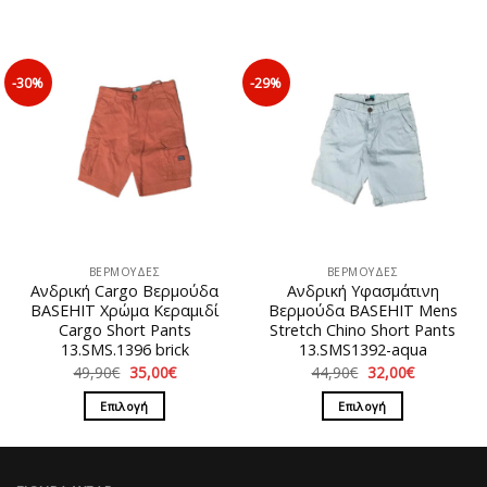
49,00€.
35,00€.
Αυτό
Αυτό
το
το
προϊόν
προϊόν
έχει
έχει
-30%
-29%
πολλαπλές
πολλαπλές
παραλλαγές.
παραλλαγές.
Οι
Οι
επιλογές
επιλογές
μπορούν
μπορούν
να
να
επιλεγούν
επιλεγούν
στη
στη
ΒΕΡΜΟΥΔΕΣ
ΒΕΡΜΟΥΔΕΣ
σελίδα
σελίδα
Ανδρική Cargo Βερμούδα
Ανδρική Υφασμάτινη
του
του
BASEHIT Χρώμα Κεραμιδί
Βερμούδα BASEHIT Mens
προϊόντος
προϊόντος
Cargo Short Pants
Stretch Chino Short Pants
13.SMS.1396 brick
13.SMS1392-aqua
Original
Η
Original
Η
49,90
€
35,00
€
44,90
€
32,00
€
price
τρέχουσα
price
τρέχουσα
was:
τιμή
was:
τιμή
Επιλογή
Επιλογή
49,90€.
είναι:
44,90€.
είναι:
35,00€.
32,00€.
Αυτό
Αυτό
το
το
προϊόν
προϊόν