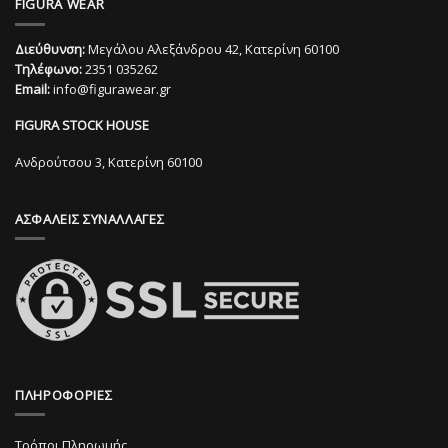
FIGURA WEAR
έχει
έχει
πολλαπλές
πολλαπλές
Διεύθυνση:
Μεγάλου Αλεξάνδρου 42, Κατερίνη 60100
παραλλαγές.
παραλλαγές.
Τηλέφωνο:
2351 035262
Οι
Οι
Email:
info@figurawear.gr
επιλογές
επιλογές
μπορούν
μπορούν
FIGURA STOCK HOUSE
να
να
επιλεγούν
επιλεγούν
Ανδρούτσου 3, Κατερίνη 60100
στη
στη
σελίδα
σελίδα
ΑΣΦΑΛΕΙΣ ΣΥΝΑΛΛΑΓΕΣ
του
του
προϊόντος
προϊόντος
ΠΛΗΡΟΦΟΡΙΕΣ
Τρόποι Πληρωμής