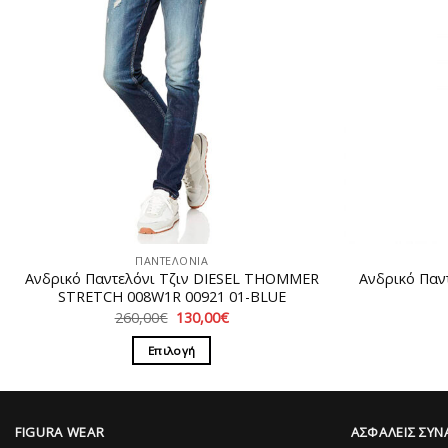
ΠΑΝΤΕΛΟΝΙΑ
Ανδρικό Παντελόνι Τζιν DIESEL THOMMER
Ανδρικό Παν
STRETCH 008W1R 00921 01-BLUE
Original
Η
260,00
€
130,00
€
price
τρέχουσα
was:
τιμή
Επιλογή
260,00€.
είναι:
130,00€.
Αυτό
το
προϊόν
FIGURA WEAR
ΑΣΦΑΛΕΙΣ ΣΥΝ
έχει