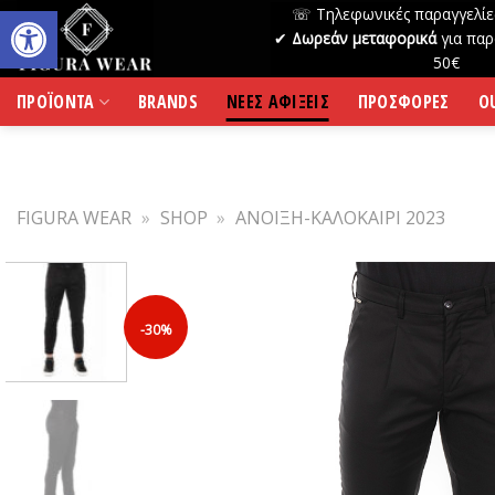
Skip
☏ Τηλεφωνικές παραγγελίε
to
✔
Δωρεάν μεταφορικά
για παρ
50€
content
ΠΡΟΪΟΝΤΑ
BRANDS
ΝΕΕΣ ΑΦΙΞΕΙΣ
ΠΡΟΣΦΟΡΕΣ
O
FIGURA WEAR
»
SHOP
»
ΑΝΟΙΞΗ-ΚΑΛΟΚΑΙΡΙ 2023
-30%