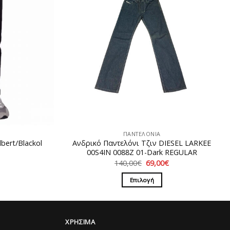
ΠΑΝΤΕΛΟΝΙΑ
bert/Blackol
Ανδρικό Παντελόνι Τζιν DIESEL LARKEE
00S4IN 0088Z 01-Dark REGULAR
Η
Original
Η
140,00
€
69,00
€
ρέχουσα
price
τρέχουσα
ιμή
was:
τιμή
Επιλογή
ίναι:
140,00€.
είναι:
5,00€.
69,00€.
Αυτό
το
προϊόν
ΧΡΗΣΙΜΑ
έχει