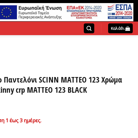
Καλάθι
ο Παντελόνι SCINN MATTEO 123 Χρώμα
inny crp MATTEO 123 BLACK
χουσα
η 1 έως 3 ημέρες.
ή
ι: