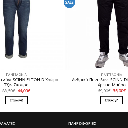
SALE
ΠΑΝΤΕΛΟΝΙΑ
ΠΑΝΤΕΛΟΝΙΑ
τελόνι SCINN ELTON D Χρώμα
Ανδρικό Παντελόνι SCINN Dil
Τζιν Σκούρο
Χρώμα Μαύρο
Original
Η
Original
88,50
€
44,00
€
69,90
€
35,00
€
price
τρέχουσα
price
τ
was:
τιμή
was:
τ
Επιλογή
Επιλογή
88,50€.
είναι:
69,90€.
ε
44,00€.
3
Αυτό
Αυτό
το
το
προϊόν
προϊόν
ΑΛΛΑΓΕΣ
ΠΛΗΡΟΦΟΡΙΕΣ
έχει
έχει