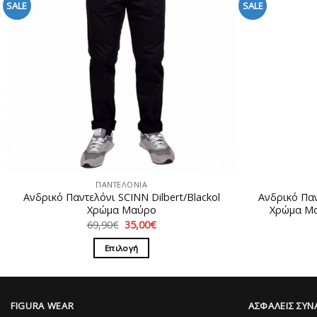
SALE
SALE
ΠΑΝΤΕΛΟΝΙΑ
Ανδρικό Παντελόνι SCINN Dilbert/Blackol
Ανδρικό Πα
Χρώμα Μαύρο
Χρώμα Μαύ
Original
Η
69,90
€
35,00
€
price
τρέχουσα
was:
τιμή
Επιλογή
69,90€.
είναι:
35,00€.
Αυτό
το
προϊόν
FIGURA WEAR
ΑΣΦΑΛΕΙΣ ΣΥΝ
έχει