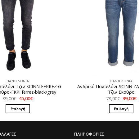
ΠΑΝΤΕΛΟΝΙΑ
ΠΑΝΤΕΛΟΝΙΑ
ντελόνι Τζιν SCINN FERREZ G
Ανδρικό Παντελόνι SCINN Z
ρο-ΓΚΡΙ ferrez-black/grey
Τζιν Σκούρο
Original
Η
Original
89,00
€
45,00
€
78,00
€
39,00
€
price
τρέχουσα
price
τ
was:
τιμή
was:
τ
Επιλογή
Επιλογή
89,00€.
είναι:
78,00€.
ε
45,00€.
3
Αυτό
Αυτό
το
το
προϊόν
προϊόν
ΑΛΛΑΓΕΣ
ΠΛΗΡΟΦΟΡΙΕΣ
έχει
έχει