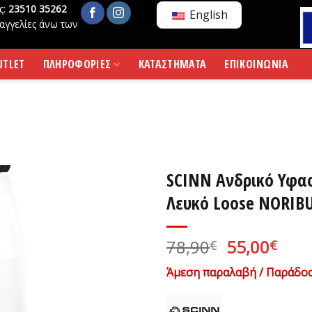
ς:
23510 35262
English
αγγελίες άνω των
UTLET
ΠΛΗΡΟΦΟΡΙΕΣ
ΚΑΤΑΣΤΗΜΑΤΑ
ΕΠΙΚΟΙΝΩΝΙΑ
SCINN Ανδρικό Υφα
Λευκό Loose NORIBU
Original
Η
78,90
55,00
€
€
price
τρέ
Άμεση παραλαβή / Παράδοσ
was:
τιμ
78,90€.
είνα