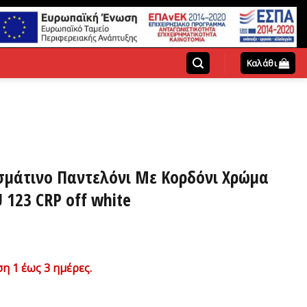
Καλάθι
σμάτινο Παντελόνι Με Κορδόνι Χρώμα
 123 CRP off white
χουσα
η 1 έως 3 ημέρες.
ή
ι: