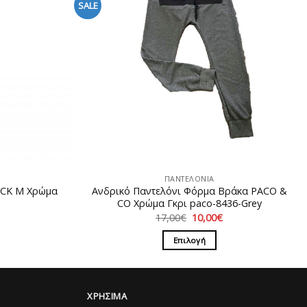
SALE
ΠΑΝΤΕΛΟΝΙΑ
ACK M Χρώμα
Ανδρικό Παντελόνι Φόρμα Bράκα PACO &
CO Χρώμα Γκρι paco-8436-Grey
Η
Original
Η
17,00
€
10,00
€
ρέχουσα
price
τρέχουσα
ιμή
was:
τιμή
Επιλογή
ίναι:
17,00€.
είναι:
9,00€.
10,00€.
Αυτό
το
προϊόν
ΧΡΗΣΙΜΑ
έχει