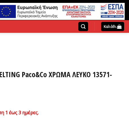
Καλάθι
ELTING Paco&Co ΧΡΩΜΑ ΛΕΥΚΟ 13571-
χουσα
η 1 έως 3 ημέρες.
ή
ι: