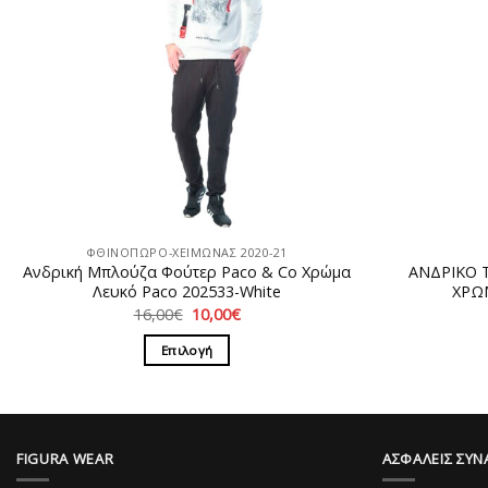
ΦΘΙΝΟΠΩΡΟ-ΧΕΙΜΩΝΑΣ 2020-21
Ανδρική Μπλούζα Φούτερ Paco & Co Χρώμα
ΑΝΔΡΙΚΟ 
Λευκό Paco 202533-White
ΧΡΩΜ
Original
Η
16,00
€
10,00
€
price
τρέχουσα
was:
τιμή
Επιλογή
16,00€.
είναι:
10,00€.
Αυτό
το
προϊόν
έχει
FIGURA WEAR
ΑΣΦΑΛΕΙΣ ΣΥΝ
πολλαπλές