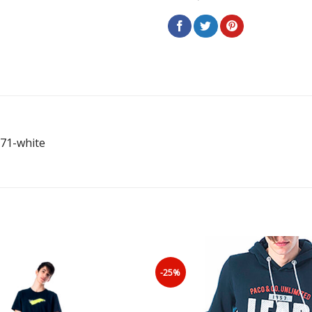
71-white
-25%