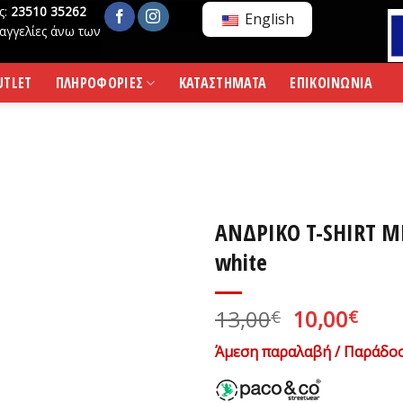
ς:
23510 35262
English
αγγελίες άνω των
UTLET
ΠΛΗΡΟΦΟΡΙΕΣ
ΚΑΤΑΣΤΗΜΑΤΑ
ΕΠΙΚΟΙΝΩΝΙΑ
ΑΝΔΡΙΚΟ T-SHIRT M
white
Original
Η
13,00
10,00
€
€
price
τρέ
Άμεση παραλαβή / Παράδοσ
was:
τιμ
13,00€.
είνα