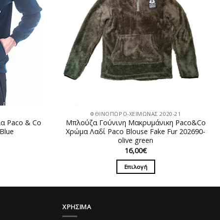
ΦΘΙΝΟΠΩΡΟ-ΧΕΙΜΩΝΑΣ 2020-21
α Paco & Co
Μπλούζα Γούνινη Mακρυμάνικη Paco&Co
Blue
Χρώμα Λαδί Paco Blouse Fake Fur 202690-
olive green
Η
ρέχουσα
16,00
€
ιμή
ίναι:
Επιλογή
5,00€.
Αυτό
το
προϊόν
ΧΡΗΣΙΜΑ
έχει
λές