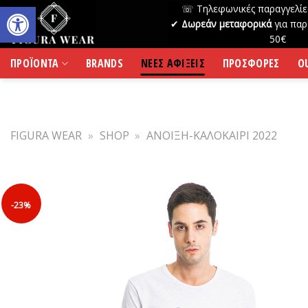
Skip
☏ Τηλεφωνικές παραγγελίε
to
✔
Δωρεάν μεταφορικά
για παρ
50€
content
ΠΡΟΪΟΝΤΑ
BRANDS
ΝΕΕΣ ΑΦΙΞΕΙΣ
ΠΡΟΣΦΟΡΕΣ
O
FIGURA WEAR
»
SHOP
»
ΑΝΟΙΞΗ-ΚΑΛΟΚΑΙΡΙ 2022
-23%