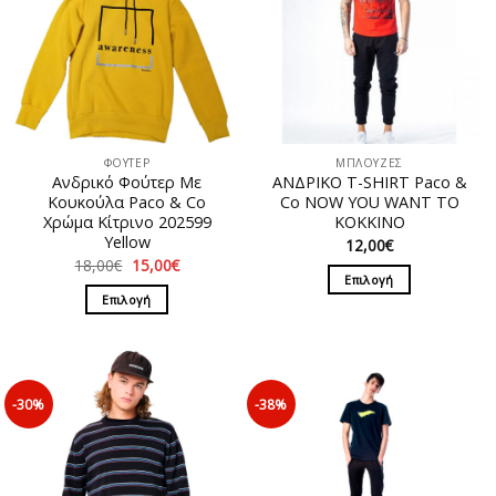
ΦΟΥΤΕΡ
ΜΠΛΟΥΖΕΣ
Ανδρικό Φούτερ Με
ΑΝΔΡΙΚΟ T-SHIRT Paco &
Κουκούλα Paco & Co
Co NOW YOU WANT TO
Χρώμα Κίτρινο 202599
ΚΟΚΚΙΝΟ
Yellow
12,00
€
Original
Η
18,00
€
15,00
€
price
τρέχουσα
Επιλογή
was:
τιμή
Επιλογή
Αυτό
18,00€.
είναι:
15,00€.
Αυτό
το
το
προϊόν
προϊόν
έχει
έχει
πολλαπλές
-30%
-38%
πολλαπλές
παραλλαγές.
παραλλαγές.
Οι
Οι
επιλογές
επιλογές
μπορούν