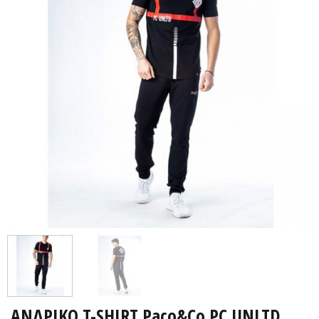
ΑΝΔΡΙΚΟ T-SHIRT Paco&Co PC UNLTD