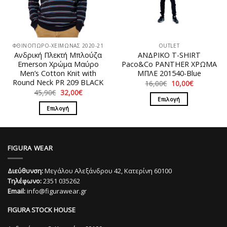
μπορούν
να
να
επιλεγούν
επιλεγούν
στη
στη
σελίδα
ΦΘΙΝΟΠΩΡΟ-ΧΕΙΜΩΝΑΣ 2020-21
OUTLET
σελίδα
του
Ανδρική Πλεκτή Μπλούζα
ΑΝΔΡΙΚΟ T-SHIRT
του
προϊόντος
Emerson Χρώμα Μαύρο
Paco&Co PANTHER ΧΡΩΜΑ
προϊόντος
Men’s Cotton Knit with
ΜΠΛΕ 201540-Blue
Round Neck PR 209 BLACK
Original
Η
16,00
€
10,00
€
price
τρέχουσα
Original
Η
45,90
€
32,00
€
was:
τιμή
price
τρέχουσα
Επιλογή
16,00€.
είναι:
was:
τιμή
Επιλογή
10,00€.
Αυτό
45,90€.
είναι:
32,00€.
Αυτό
το
το
προϊόν
προϊόν
έχει
FIGURA WEAR
έχει
πολλαπλές
πολλαπλές
παραλλαγές.
Διεύθυνση:
Μεγάλου Αλεξάνδρου 42, Κατερίνη 60100
παραλλαγές.
Οι
Τηλέφωνο:
2351 035262
Οι
επιλογές
Email:
info@figurawear.gr
επιλογές
μπορούν
μπορούν
να
FIGURA STOCK HOUSE
να
επιλεγούν
επιλεγούν