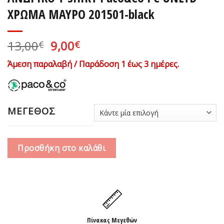
ΧΡΩΜΑ ΜΑΥΡΟ 201501-black
Original
Η
13,00
9,00
€
€
price
τρέχουσα
Άμεση παραλαβή / Παράδοση 1 έως 3 ημέρες.
was:
τιμή
13,00€.
είναι:
9,00€.
ΜΕΓΕΘΟΣ
Προσθήκη στο καλάθι
Πίνακας Μεγεθών