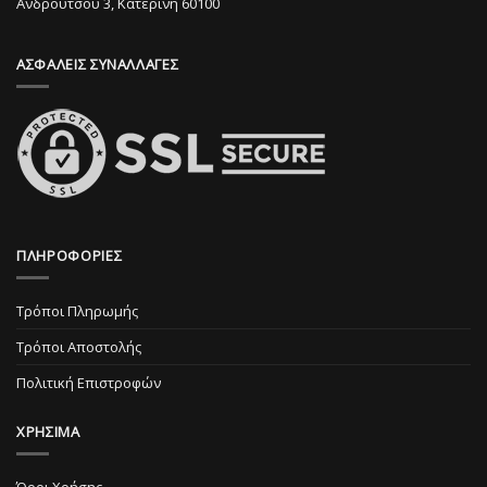
στη
Ανδρούτσου 3, Κατερίνη 60100
στη
σελίδα
σελίδα
του
ΑΣΦΑΛΕΙΣ ΣΥΝΑΛΛΑΓΕΣ
του
προϊόντος
προϊόντος
ΠΛΗΡΟΦΟΡΙΕΣ
Τρόποι Πληρωμής
Τρόποι Αποστολής
Πολιτική Επιστροφών
ΧΡΗΣΙΜΑ
Όροι Χρήσης