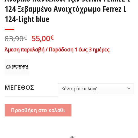
124 Ξεβαμμένο Ανοιχτόχρωμο Ferrez L
124-Light blue
Original
Η
83,90
55,00
€
€
price
τρέχουσα
Άμεση παραλαβή / Παράδοση 1 έως 3 ημέρες.
was:
τιμή
83,90€.
είναι:
55,00€.
ΜΕΓΕΘΟΣ
Προσθήκη στο καλάθι