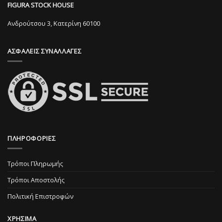
μπορούν
επιλεγούν
FIGURA STOCK HOUSE
να
στη
επιλεγούν
Ανδρούτσου 3, Κατερίνη 60100
σελίδα
στη
του
σελίδα
προϊόντος
ΑΣΦΑΛΕΙΣ ΣΥΝΑΛΛΑΓΕΣ
του
προϊόντος
ΠΛΗΡΟΦΟΡΙΕΣ
Τρόποι Πληρωμής
Τρόποι Αποστολής
Πολιτική Επιστροφών
ΧΡΗΣΙΜΑ