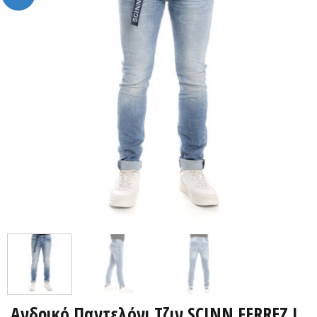
Ανδρικό Παντελόνι Τζιν SCINN FERREZ L