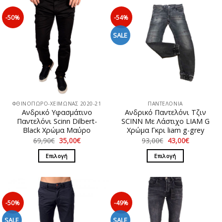
-50%
-54%
SALE
ΦΘΙΝΟΠΩΡΟ-ΧΕΙΜΩΝΑΣ 2020-21
ΠΑΝΤΕΛΟΝΙΑ
Ανδρικό Υφασμάτινο
Ανδρικό Παντελόνι Τζιν
Παντελόνι Scinn Dilbert-
SCINN Με Λάστιχο LIAM G
Black Χρώμα Μαύρο
Χρώμα Γκρι liam g-grey
Original
Η
Original
Η
69,90
€
35,00
€
93,00
€
43,00
€
price
τρέχουσα
price
τρέχουσα
was:
τιμή
was:
τιμή
Επιλογή
Επιλογή
69,90€.
είναι:
93,00€.
είναι:
35,00€.
43,00€.
Αυτό
Αυτό
το
το
προϊόν
προϊόν
έχει
έχει
-50%
-49%
πολλαπλές
πολλαπλές
παραλλαγές.
παραλλαγές.
SALE
SALE