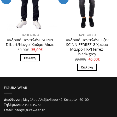
Οι
Οι
επιλογές
επιλογές
μπορούν
μπορούν
να
να
επιλεγούν
επιλεγούν
στη
στη
ΠΑΝΤΕΛΟΝΙΑ
ΠΑΝΤΕΛΟΝΙΑ
σελίδα
σελίδα
Ανδρικό Παντελόνι SCINN
Ανδρικό Παντελόνι Τζιν
του
του
Dilbert/Navyol Χρώμα Μπλε
SCINN FERREZ G Χρώμα
προϊόντος
προϊόντος
Μαύρο-ΓΚΡΙ ferrez-
Original
Η
69,90
€
35,00
€
price
τρέχουσα
black/grey
was:
τιμή
Επιλογή
Original
Η
89,00
€
45,00
€
69,90€.
είναι:
price
τρέχουσα
35,00€.
Αυτό
was:
τιμή
Επιλογή
89,00€.
είναι:
το
45,00€.
Αυτό
προϊόν
το
έχει
προϊόν
πολλαπλές
FIGURA WEAR
έχει
παραλλαγές.
πολλαπλές
Οι
Διεύθυνση:
Μεγάλου Αλεξάνδρου 42, Κατερίνη 60100
παραλλαγές.
επιλογές
Τηλέφωνο:
2351 035262
Οι
μπορούν
Email:
info@figurawear.gr
επιλογές
να