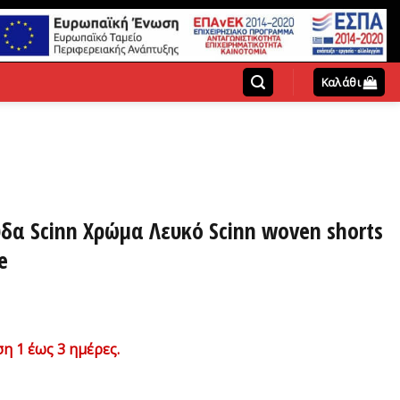
Καλάθι
δα Scinn Xρώμα Λευκό Scinn woven shorts
e
χουσα
η 1 έως 3 ημέρες.
ή
ι: