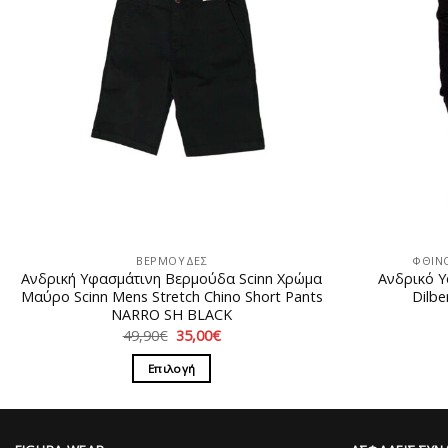
ΒΕΡΜΟΥΔΕΣ
ΦΘΙΝ
Ανδρική Υφασμάτινη Βερμούδα Scinn Xρώμα
Ανδρικό Υ
Μαύρο Scinn Mens Stretch Chino Short Pants
Dilb
NARRO SH BLACK
Original
Η
49,90
€
35,00
€
price
τρέχουσα
was:
τιμή
Επιλογή
49,90€.
είναι:
35,00€.
Αυτό
το
προϊόν