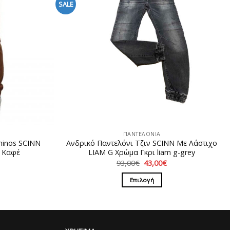
SALE
ΠΑΝΤΕΛΟΝΙΑ
hinos SCINN
Ανδρικό Παντελόνι Τζιν SCINN Με Λάστιχο
 Καφέ
LIAM G Χρώμα Γκρι liam g-grey
Η
Original
Η
93,00
€
43,00
€
ρέχουσα
price
τρέχουσα
ιμή
was:
τιμή
Επιλογή
ίναι:
93,00€.
είναι:
5,00€.
43,00€.
Αυτό
το
προϊόν
έχει