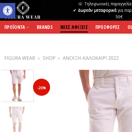
Skip
☏ Τηλεφωνικές παραγγελίε
to
✔
Δωρεάν μεταφορικά
για παρ
50€
content
ΠΡΟΪΟΝΤΑ
BRANDS
ΝΕΕΣ ΑΦΙΞΕΙΣ
ΠΡΟΣΦΟΡΕΣ
O
FIGURA WEAR
»
SHOP
»
ΑΝΟΙΞΗ-ΚΑΛΟΚΑΙΡΙ 2022
-20%