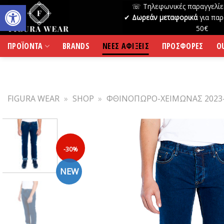
Skip
☏ Τηλεφωνικές παραγγελίε
to
✔
Δωρεάν μεταφορικά
για παρ
50€
content
ΠΡΟΪΟΝΤΑ
BRANDS
ΝΕΕΣ ΑΦΙΞΕΙΣ
ΠΡΟΣΦΟΡΕΣ
O
FIGURA WEAR
»
SHOP
»
ΦΘΙΝΟΠΩΡΟ-ΧΕΙΜΩΝΑΣ 2023
-30%
NEW