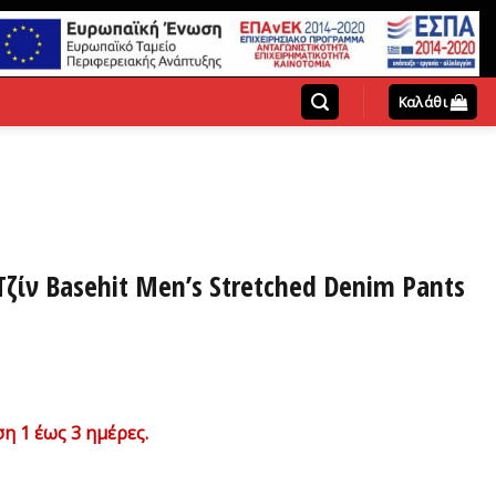
Καλάθι
ζίν Basehit Μen’s Stretched Denim Pants
χουσα
η 1 έως 3 ημέρες.
ή
ι: