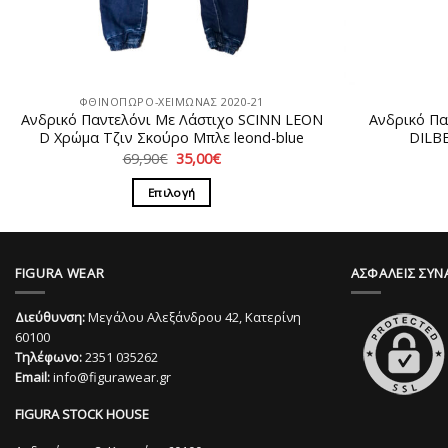
ΦΘΙΝΟΠΩΡΟ-ΧΕΙΜΩΝΑΣ 2020-21
Ανδρικό Παντελόνι Με Λάστιχο SCINN LEON
Ανδρικό Πα
D Χρώμα Τζιν Σκούρο Μπλε leond-blue
DILB
Original
Η
69,90
€
35,00
€
price
τρέχουσα
was:
τιμή
Επιλογή
69,90€.
είναι:
35,00€.
Αυτό
το
προϊόν
FIGURA WEAR
ΑΣΦΑΛΕΙΣ ΣΥΝ
έχει
πολλαπλές
Διεύθυνση:
Μεγάλου Αλεξάνδρου 42, Κατερίνη
παραλλαγές.
60100
Οι
Τηλέφωνο:
2351 035262
Email:
info@figurawear.gr
επιλογές
μπορούν
FIGURA STOCK HOUSE
να
επιλεγούν