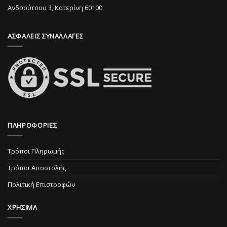
επιλεγούν
Ανδρούτσου 3, Κατερίνη 60100
σελίδα
στη
του
σελίδα
προϊόντος
ΑΣΦΑΛΕΙΣ ΣΥΝΑΛΛΑΓΕΣ
του
προϊόντος
ΠΛΗΡΟΦΟΡΙΕΣ
Τρόποι Πληρωμής
Τρόποι Αποστολής
Πολιτική Επιστροφών
ΧΡΗΣΙΜΑ