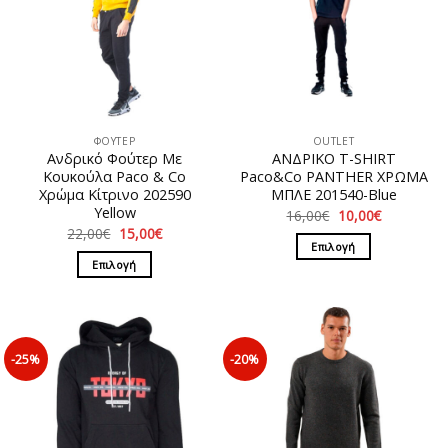
ΦΟΥΤΕΡ
OUTLET
Ανδρικό Φούτερ Με
ΑΝΔΡΙΚΟ T-SHIRT
Κουκούλα Paco & Co
Paco&Co PANTHER ΧΡΩΜΑ
Χρώμα Κίτρινο 202590
ΜΠΛΕ 201540-Blue
Υellow
Original
Η
16,00
€
10,00
€
price
τρέχουσα
Original
Η
22,00
€
15,00
€
was:
τιμή
price
τρέχουσα
Επιλογή
16,00€.
είναι:
was:
τιμή
Επιλογή
10,00€.
Αυτό
22,00€.
είναι:
15,00€.
Αυτό
το
το
προϊόν
προϊόν
έχει
έχει
πολλαπλές
-25%
-20%
πολλαπλές
παραλλαγές.
παραλλαγές.
Οι
Οι
επιλογές
επιλογές
μπορούν