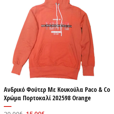
Ανδρικό Φούτερ Με Κουκούλα Paco & Co
Χρώμα Πορτοκαλί 202598 Orange
Original
Η
20,00
15,00
€
€