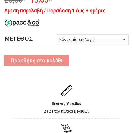
price
τρέχουσα
Άμεση παραλαβή / Παράδοση 1 έως 3 ημέρες.
was:
τιμή
20,00€.
είναι:
15,00€.
ΜΕΓΕΘΟΣ
Προσθήκη στο καλάθι
Πίνακας Μεγεθών
Δείτε τον πίνακα μεγεθών