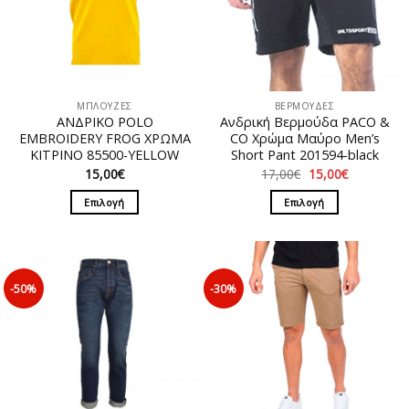
ΜΠΛΟΥΖΕΣ
ΒΕΡΜΟΥΔΕΣ
ΑΝΔΡΙΚΟ POLO
Ανδρική Βερμούδα PACO &
EMBROIDERY FROG ΧΡΩΜΑ
CO Χρώμα Μαύρο Men’s
ΚΙΤΡΙΝΟ 85500-YELLOW
Short Pant 201594-black
Original
Η
15,00
€
17,00
€
15,00
€
price
τρέχουσα
was:
τιμή
Επιλογή
Επιλογή
17,00€.
είναι:
15,00€.
Αυτό
Αυτό
το
το
προϊόν
προϊόν
έχει
έχει
-50%
-30%
πολλαπλές
πολλαπλές
παραλλαγές.
παραλλαγές.
Οι
Οι
επιλογές
επιλογές
μπορούν
μπορούν
να
να