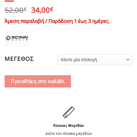
Original
Η
52,00
34,00
€
€
price
τρέχουσα
Άμεση παραλαβή / Παράδοση 1 έως 3 ημέρες.
was:
τιμή
52,00€.
είναι:
34,00€.
ΜΕΓΕΘΟΣ
Προσθήκη στο καλάθι
Πίνακας Μεγεθών
Δείτε τον πίνακα μεγεθών