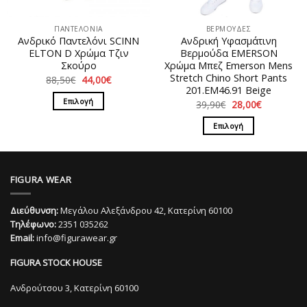
επιλεγούν
επιλεγούν
στη
στη
ΠΑΝΤΕΛΟΝΙΑ
ΒΕΡΜΟΥΔΕΣ
σελίδα
σελίδα
Ανδρικό Παντελόνι SCINN
Ανδρική Υφασμάτινη
του
του
ELTON D Χρώμα Τζιν
Βερμούδα EMERSON
προϊόντος
προϊόντος
Σκούρο
Χρώμα Μπεζ Emerson Mens
Stretch Chino Short Pants
Original
Η
88,50
€
44,00
€
price
τρέχουσα
201.EM46.91 Beige
was:
τιμή
Επιλογή
Original
Η
39,90
€
28,00
€
88,50€.
είναι:
price
τρέχουσα
44,00€.
Αυτό
was:
τιμή
Επιλογή
39,90€.
είναι:
το
28,00€.
Αυτό
προϊόν
το
έχει
προϊόν
πολλαπλές
FIGURA WEAR
έχει
παραλλαγές.
πολλαπλές
Οι
Διεύθυνση:
Μεγάλου Αλεξάνδρου 42, Κατερίνη 60100
παραλλαγές.
επιλογές
Τηλέφωνο:
2351 035262
Οι
μπορούν
Email:
info@figurawear.gr
επιλογές
να
μπορούν
επιλεγούν
FIGURA STOCK HOUSE
να
στη
επιλεγούν
Ανδρούτσου 3, Κατερίνη 60100
σελίδα
στη
του