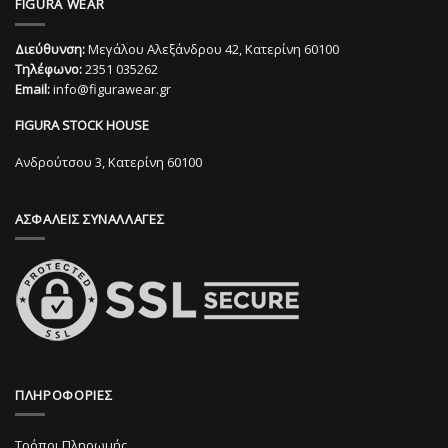
FIGURA WEAR
έχει
έχει
πολλαπλές
πολλαπλές
Διεύθυνση:
Μεγάλου Αλεξάνδρου 42, Κατερίνη 60100
παραλλαγές.
παραλλαγές.
Τηλέφωνο:
2351 035262
Οι
Οι
Email:
info@figurawear.gr
επιλογές
επιλογές
μπορούν
μπορούν
FIGURA STOCK HOUSE
να
να
επιλεγούν
επιλεγούν
Ανδρούτσου 3, Κατερίνη 60100
στη
στη
σελίδα
σελίδα
ΑΣΦΑΛΕΙΣ ΣΥΝΑΛΛΑΓΕΣ
του
του
προϊόντος
προϊόντος
ΠΛΗΡΟΦΟΡΙΕΣ
Τρόποι Πληρωμής