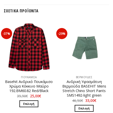
ΣΧΕΤΙΚΆ ΠΡΟΪΌΝΤΑ
-37%
-29%
ΠΟΥΚΑΜΙΣΑ
ΒΕΡΜΟΥΔΕΣ
Basehit Ανδρικό Πουκάμισο
Ανδρική Υφασμάτινη
Xρώμα Κόκκινο Μαύρο
Βερμούδα BASEHIT Mens
192.BM60.82 Red/Βlack
Stretch Chino Short Pants
SMS1492-light green
Original
Η
39,90
€
25,00
€
price
τρέχουσα
Original
Η
46,50
€
33,00
€
was:
τιμή
price
τρέχουσα
Επιλογή
39,90€.
είναι:
was:
τιμή
Επιλογή
25,00€.
Αυτό
46,50€.
είναι: