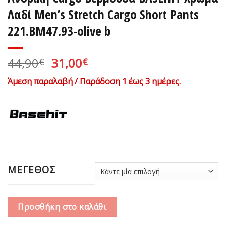
Λαδί Men’s Stretch Cargo Short Pants
221.BM47.93-olive b
Original
Η
44,90
31,00
€
€
price
τρέχουσα
Άμεση παραλαβή / Παράδοση 1 έως 3 ημέρες.
was:
τιμή
44,90€.
είναι:
31,00€.
ΜΕΓΕΘΟΣ
Προσθήκη στο καλάθι