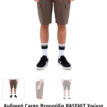
Ανδρική Cargo Βερμούδα BASEHIT Χρώμα