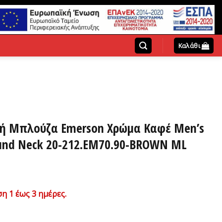
Καλάθι
κτή Μπλούζα Emerson Xρώμα Καφέ Men’s
ound Neck 20-212.EM70.90-BROWN ML
χουσα
η 1 έως 3 ημέρες.
ή
ι: