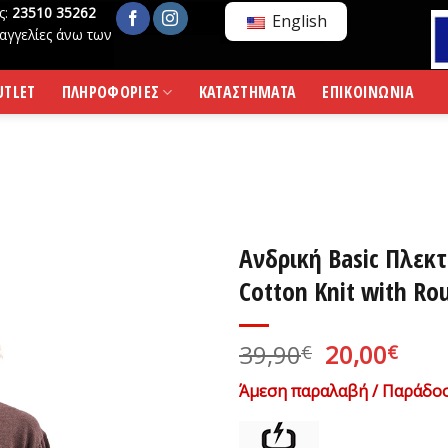
ς:
23510 35262
English
αγγελίες άνω των
UTLET
ΠΛΗΡΟΦΟΡΙΕΣ
ΚΑΤΑΣΤΗΜΑΤΑ
ΕΠΙΚΟΙΝΩΝΙΑ
Ανδρική Basic Πλε
Cotton Knit with R
Original
Η
39,90
20,00
€
€
price
τρέ
Άμεση παραλαβή / Παράδοσ
was:
τιμ
39,90€.
είνα