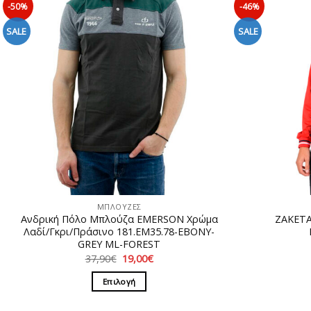
-50%
-46%
SALE
SALE
ΜΠΛΟΥΖΕΣ
Ανδρική Πόλο Μπλούζα EMERSON Χρώμα
ΖΑΚΕΤΑ
Λαδί/Γκρι/Πράσινο 181.EM35.78-EBONY-
GREY ML-FOREST
Original
Η
37,90
€
19,00
€
price
τρέχουσα
was:
τιμή
Επιλογή
37,90€.
είναι:
19,00€.
Αυτό