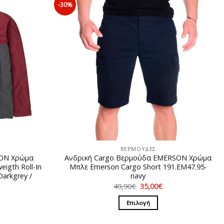
-30%
ΒΕΡΜΟΥΔΕΣ
ON Χρώμα
Ανδρική Cargo Βερμούδα EΜERSON Χρώμα
igth Roll-In
Μπλε Emerson Cargo Short 191.EM47.95-
arkgrey /
navy
Original
Η
49,90
€
35,00
€
price
τρέχουσα
Η
was:
τιμή
ρέχουσα
Επιλογή
49,90€.
είναι:
ιμή
35,00€.
Αυτό
ίναι:
2,00€.