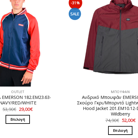
-31%
SALE
OUTLET
ΜΠΟΥΦΑΝ
 EMERSON 182.EM23.63-
Ανδρικό Μπουφάν EMERS
NAVY/RED/WHITE
Σκούρο Γκρι/Μπορντό Lightwe
Hood Jacket 201.EM10.12-D
Original
Η
53,90
€
29,00
€
price
τρέχουσα
Wildberry
was:
τιμή
Original
Επιλογή
74,90
€
52,00
€
53,90€.
είναι:
price
τ
29,00€.
Αυτό
was:
τ
Επιλογή
74,90€.
ε
το
5