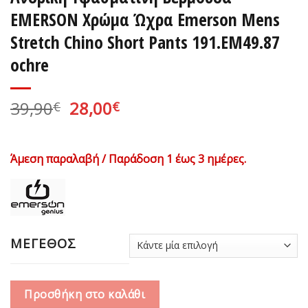
EMERSON Χρώμα Ώχρα Emerson Mens
Stretch Chino Short Pants 191.EM49.87
ochre
Original
Η
39,90
28,00
€
€
price
τρέχουσα
was:
τιμή
39,90€.
είναι:
Άμεση παραλαβή / Παράδοση 1 έως 3 ημέρες.
28,00€.
ΜΕΓΕΘΟΣ
Προσθήκη στο καλάθι