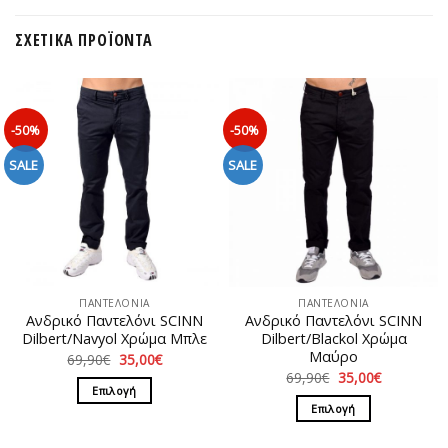
ΣΧΕΤΙΚΆ ΠΡΟΪΌΝΤΑ
-50%
-50%
SALE
SALE
ΠΑΝΤΕΛΟΝΙΑ
ΠΑΝΤΕΛΟΝΙΑ
Ανδρικό Παντελόνι SCINN
Ανδρικό Παντελόνι SCINN
Dilbert/Navyol Χρώμα Μπλε
Dilbert/Blackol Χρώμα
Μαύρο
Original
Η
69,90
€
35,00
€
price
τρέχουσα
Original
Η
69,90
€
35,00
€
was:
τιμή
price
τρέχουσα
Επιλογή
69,90€.
είναι:
was:
τιμή
Επιλογή
35,00€.
Αυτό
69,90€.
είναι:
35,00€.
Αυτό
το