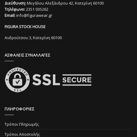
Διεύθυνση:
Μεγάλου Αλεξάνδρου 42, Κατερίνη 60100
παραλλαγές.
παραλλαγές.
Τηλέφωνο:
2351 035262
Οι
Οι
Email:
info@figurawear.gr
επιλογές
επιλογές
μπορούν
μπορούν
FIGURA STOCK HOUSE
να
να
επιλεγούν
επιλεγούν
Ανδρούτσου 3, Κατερίνη 60100
στη
στη
σελίδα
σελίδα
ΑΣΦΑΛΕΙΣ ΣΥΝΑΛΛΑΓΕΣ
του
του
προϊόντος
προϊόντος
ΠΛΗΡΟΦΟΡΙΕΣ
Τρόποι Πληρωμής
Τρόποι Αποστολής