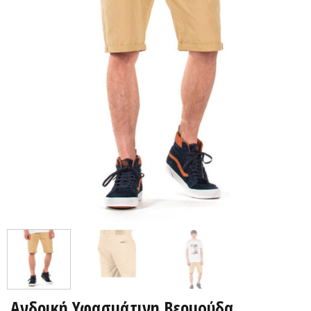
Ανδρική Υφασμάτινη Βερμούδα