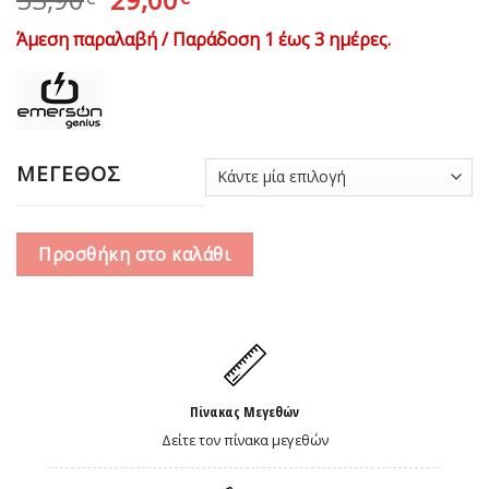
price
τρέχουσα
Άμεση παραλαβή / Παράδοση 1 έως 3 ημέρες.
was:
τιμή
53,90€.
είναι:
29,00€.
ΜΕΓΕΘΟΣ
Προσθήκη στο καλάθι
Πίνακας Μεγεθών
Δείτε τον πίνακα μεγεθών