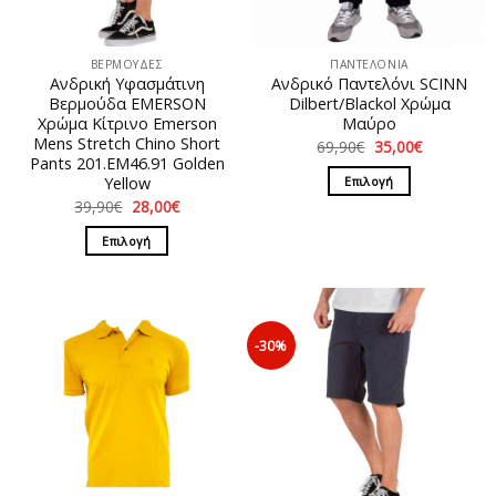
ΒΕΡΜΟΥΔΕΣ
ΠΑΝΤΕΛΟΝΙΑ
Ανδρική Υφασμάτινη
Ανδρικό Παντελόνι SCINN
Βερμούδα EMERSON
Dilbert/Blackol Χρώμα
Χρώμα Κίτρινο Emerson
Μαύρο
Mens Stretch Chino Short
Original
Η
69,90
€
35,00
€
price
τρέχουσα
Pants 201.EM46.91 Golden
was:
τιμή
Επιλογή
Yellow
69,90€.
είναι:
35,00€.
Original
Η
39,90
€
28,00
€
Αυτό
price
τρέχουσα
το
was:
τιμή
Επιλογή
39,90€.
είναι:
προϊόν
28,00€.
Αυτό
έχει
το
πολλαπλές
προϊόν
παραλλαγές.
έχει
Οι
-30%
πολλαπλές
επιλογές
παραλλαγές.
μπορούν
Οι
να
επιλογές
επιλεγούν
μπορούν
στη
να
σελίδα