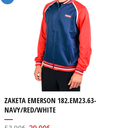
ΖΑΚΕΤΑ EMERSON 182.EM23.63-
NAVY/RED/WHITE
Original
Η
53,90
29,00
€
€