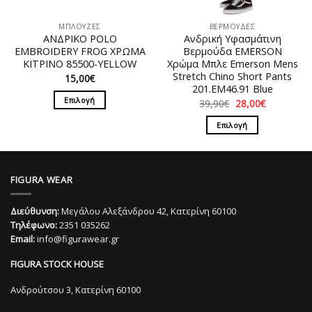
επιλεγούν
του
στη
προϊόντος
ΜΠΛΟΥΖΕΣ
ΒΕΡΜΟΥΔΕΣ
σελίδα
ΑΝΔΡΙΚΟ POLO
Ανδρική Υφασμάτινη
του
EMBROIDERY FROG ΧΡΩΜΑ
Βερμούδα EMERSON
προϊόντος
ΚΙΤΡΙΝΟ 85500-YELLOW
Χρώμα Μπλε Emerson Mens
Stretch Chino Short Pants
15,00
€
201.EM46.91 Blue
Επιλογή
Original
Η
39,90
€
28,00
€
price
τρέχουσα
Αυτό
was:
τιμή
Επιλογή
39,90€.
είναι:
το
28,00€.
Αυτό
προϊόν
το
έχει
προϊόν
πολλαπλές
FIGURA WEAR
έχει
παραλλαγές.
πολλαπλές
Οι
Διεύθυνση:
Μεγάλου Αλεξάνδρου 42, Κατερίνη 60100
παραλλαγές.
επιλογές
Τηλέφωνο:
2351 035262
Οι
μπορούν
Email:
info@figurawear.gr
επιλογές
να
μπορούν
επιλεγούν
FIGURA STOCK HOUSE
να
στη
επιλεγούν
Ανδρούτσου 3, Κατερίνη 60100
σελίδα
στη
του