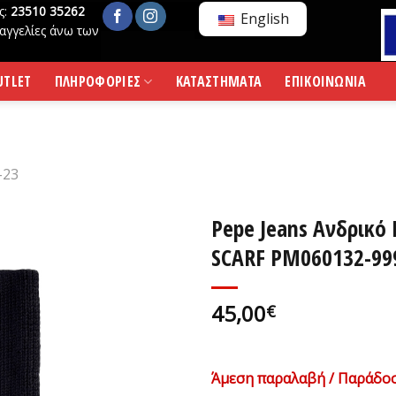
ς:
23510 35262
English
αγγελίες άνω των
UTLET
ΠΛΗΡΟΦΟΡΙΕΣ
ΚΑΤΑΣΤΗΜΑΤΑ
ΕΠΙΚΟΙΝΩΝΙΑ
-23
Pepe Jeans Ανδρικό
SCARF PM060132-99
45,00
€
Άμεση παραλαβή / Παράδοσ