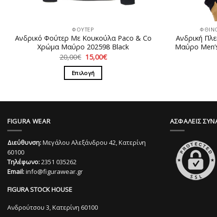
ΦΟΥΤΕΡ
ΦΘΙΝ
Ανδρικό Φούτερ Με Κουκούλα Paco & Co
Ανδρική Πλ
Χρώμα Μαύρο 202598 Black
Μαύρο Men’s
Original
Η
20,00
€
15,00
€
price
τρέχουσα
was:
τιμή
Επιλογή
20,00€.
είναι:
15,00€.
Αυτό
το
προϊόν
έχει
FIGURA WEAR
ΑΣΦΑΛΕΙΣ ΣΥΝ
πολλαπλές
παραλλαγές.
Διεύθυνση:
Μεγάλου Αλεξάνδρου 42, Κατερίνη
Οι
60100
Τηλέφωνο:
2351 035262
επιλογές
Email:
info@figurawear.gr
μπορούν
να
FIGURA STOCK HOUSE
επιλεγούν
Ανδρούτσου 3, Κατερίνη 60100
στη