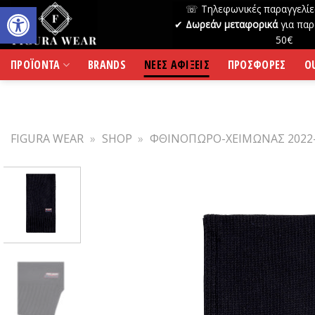
Skip
☏ Τηλεφωνικές παραγγελίε
to
✔
Δωρεάν μεταφορικά
για παρ
50€
content
ΠΡΟΪΟΝΤΑ
BRANDS
ΝΕΕΣ ΑΦΙΞΕΙΣ
ΠΡΟΣΦΟΡΕΣ
O
FIGURA WEAR
»
SHOP
»
ΦΘΙΝΟΠΩΡΟ-ΧΕΙΜΩΝΑΣ 2022