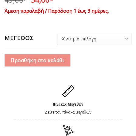
price
τρέχουσα
Άμεση παραλαβή / Παράδοση 1 έως 3 ημέρες.
was:
τιμή
49,00€.
είναι:
34,00€.
ΜΕΓΕΘΟΣ
Προσθήκη στο καλάθι
Πίνακας Μεγεθών
Δείτε τον πίνακα μεγεθών