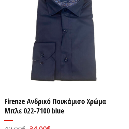
Firenze Ανδρικό Πουκάμισο Χρώμα
Μπλε 022-7100 blue
Original
Η
49,00
34,00
€
€