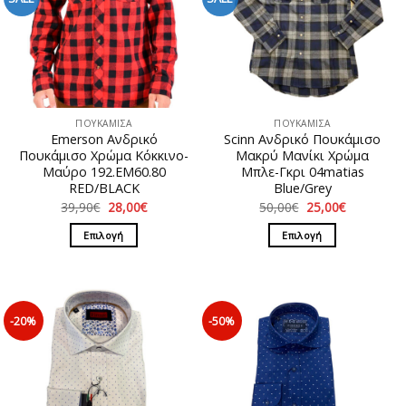
ΠΟΥΚΑΜΙΣΑ
ΠΟΥΚΑΜΙΣΑ
Emerson Ανδρικό
Scinn Ανδρικό Πουκάμισο
Πουκάμισο Χρώμα Κόκκινο-
Mακρύ Μανίκι Χρώμα
Μαύρο 192.EM60.80
Μπλε-Γκρι 04matias
RED/BLACK
Βlue/Grey
Original
Η
Original
Η
39,90
€
28,00
€
50,00
€
25,00
€
price
τρέχουσα
price
τρέχουσα
was:
τιμή
was:
τιμή
Επιλογή
Επιλογή
39,90€.
είναι:
50,00€.
είναι:
28,00€.
25,00€.
Αυτό
Αυτό
το
το
προϊόν
προϊόν
έχει
έχει
-20%
-50%
πολλαπλές
πολλαπλές
παραλλαγές.
παραλλαγές.
Οι
Οι
επιλογές
επιλογές