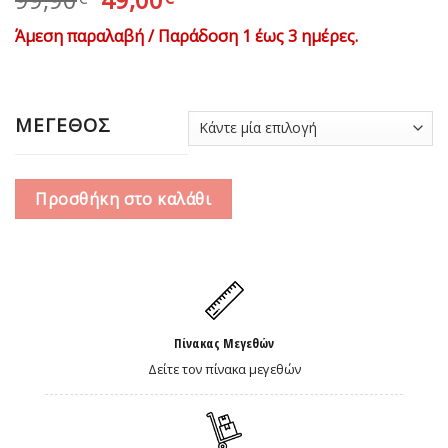
price
τρέχουσα
Άμεση παραλαβή / Παράδοση 1 έως 3 ημέρες.
was:
τιμή
99,90€.
είναι:
49,00€.
ΜΕΓΕΘΟΣ
Προσθήκη στο καλάθι
Πίνακας Μεγεθών
Δείτε τον πίνακα μεγεθών