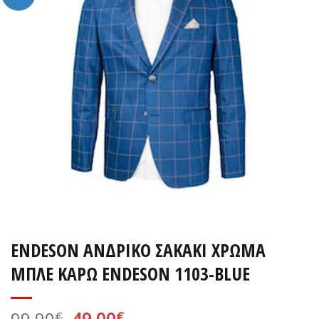
ENDESON ΑΝΔΡΙΚΟ ΣΑΚΑΚΙ ΧΡΩΜΑ
ΜΠΛΕ KAΡΩ ENDESON 1103-ΒLUE
Original
Η
99,90
49,00
€
€