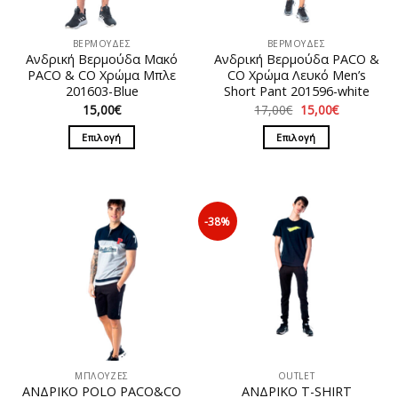
ΒΕΡΜΟΥΔΕΣ
ΒΕΡΜΟΥΔΕΣ
Ανδρική Βερμούδα Μακό
Ανδρική Βερμούδα PACO &
PACO & CO Χρώμα Mπλε
CO Χρώμα Λευκό Men’s
201603-Blue
Short Pant 201596-white
Original
Η
15,00
€
17,00
€
15,00
€
price
τρέχουσα
was:
τιμή
Επιλογή
Επιλογή
17,00€.
είναι:
15,00€.
Αυτό
Αυτό
το
το
προϊόν
προϊόν
έχει
έχει
-38%
πολλαπλές
πολλαπλές
παραλλαγές.
παραλλαγές.
Οι
Οι
επιλογές
επιλογές
μπορούν
μπορούν
να
να
επιλεγούν
επιλεγούν
στη
στη
ΜΠΛΟΥΖΕΣ
OUTLET
σελίδα
σελίδα
ΑΝΔΡΙΚΟ POLO PACO&CO
ΑΝΔΡΙΚΟ T-SHIRT