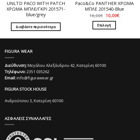
του
του
UNLTD PACO WITH PATCH
Paco&Co PANTHER ΧΡΩΜΑ
προϊόντος
προϊόντος
ΧΡΩΜΑ ΜΠΛΕ/ΓΚΡΙ 201571-
ΜΠΛΕ 201540-Blue
blue/grey
Original
Η
16,00
€
10,00
€
price
τρέχουσα
was:
τιμή
Επιλογή
Διαβάστε περισσότερα
16,00€.
είναι:
10,00€.
Αυτό
το
προϊόν
FIGURA WEAR
έχει
πολλαπλές
παραλλαγές.
Διεύθυνση:
Μεγάλου Αλεξάνδρου 42, Κατερίνη 60100
Τηλέφωνο:
2351 035262
Οι
Email:
info@figurawear.gr
επιλογές
μπορούν
FIGURA STOCK HOUSE
να
επιλεγούν
Ανδρούτσου 3, Κατερίνη 60100
στη
σελίδα
του
ΑΣΦΑΛΕΙΣ ΣΥΝΑΛΛΑΓΕΣ
προϊόντος