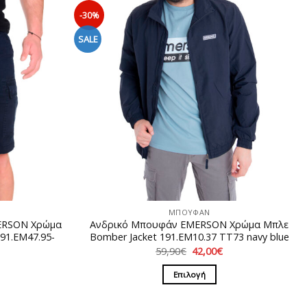
-30%
SALE
ΜΠΟΥΦΑΝ
ERSON Χρώμα
Ανδρικό Μπουφάν EMERSON Χρώμα Μπλε
91.EM47.95-
Bomber Jacket 191.EM10.37 TT73 navy blue
Original
Η
59,90
€
42,00
€
price
τρέχουσα
Η
was:
τιμή
ρέχουσα
Επιλογή
59,90€.
είναι:
ιμή
42,00€.
Αυτό
ίναι:
5,00€.