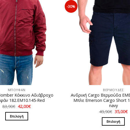
-30%
ΜΠΟΥΦΑΝ
ΒΕΡΜΟΥΔΕΣ
Bomber Κόκκινο Αδιάβροχο
Ανδρική Cargo Βερμούδα EΜ
φάν 182.EM10.145-Red
Μπλε Emerson Cargo Short 1
navy
Original
Η
83,90
€
42,00
€
price
τρέχουσα
Original
49,90
€
35,00
€
was:
τιμή
price
τ
Επιλογή
83,90€.
είναι:
was:
τ
Επιλογή
42,00€.
Αυτό
49,90€.
ε
3
Αυτό