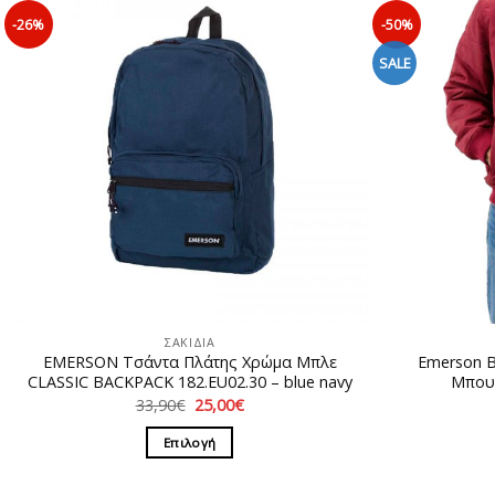
-26%
-50%
SALE
ΣΑΚΙΔΙΑ
EMERSON Τσάντα Πλάτης Χρώμα Μπλε
Emerson 
CLASSIC BACKPACK 182.EU02.30 – blue navy
Μπου
Original
Η
33,90
€
25,00
€
price
τρέχουσα
was:
τιμή
Επιλογή
33,90€.
είναι:
25,00€.
Αυτό