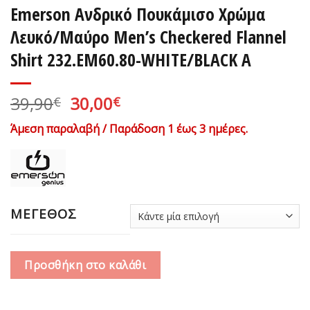
Emerson Ανδρικό Πουκάμισο Χρώμα
Λευκό/Μαύρο Men’s Checkered Flannel
Shirt 232.EM60.80-WHITE/BLACK A
Original
Η
39,90
30,00
€
€
price
τρέχουσα
Άμεση παραλαβή / Παράδοση 1 έως 3 ημέρες.
was:
τιμή
39,90€.
είναι:
30,00€.
ΜΕΓΕΘΟΣ
Προσθήκη στο καλάθι