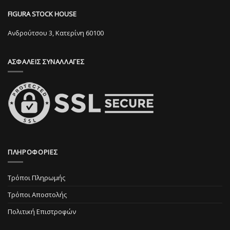
να
μπορούν
επιλεγούν
FIGURA STOCK HOUSE
να
στη
επιλεγούν
Ανδρούτσου 3, Κατερίνη 60100
σελίδα
στη
του
σελίδα
προϊόντος
ΑΣΦΑΛΕΙΣ ΣΥΝΑΛΛΑΓΕΣ
του
προϊόντος
ΠΛΗΡΟΦΟΡΙΕΣ
Τρόποι Πληρωμής
Τρόποι Αποστολής
Πολιτική Επιστροφών