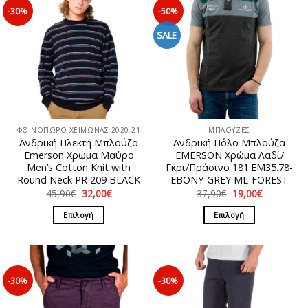
-30%
-50%
SALE
ΦΘΙΝΟΠΩΡΟ-ΧΕΙΜΩΝΑΣ 2020-21
ΜΠΛΟΥΖΕΣ
Ανδρική Πλεκτή Μπλούζα
Ανδρική Πόλο Μπλούζα
Emerson Χρώμα Μαύρο
EMERSON Χρώμα Λαδί/
Men’s Cotton Knit with
Γκρι/Πράσινο 181.EM35.78-
Round Neck PR 209 BLACK
EBONY-GREY ML-FOREST
Original
Η
Original
Η
45,90
€
32,00
€
37,90
€
19,00
€
price
τρέχουσα
price
τρέχουσα
was:
τιμή
was:
τιμή
Επιλογή
Επιλογή
45,90€.
είναι:
37,90€.
είναι:
32,00€.
19,00€.
Αυτό
Αυτό
το
το
προϊόν
προϊόν
έχει
έχει
-30%
-30%
πολλαπλές
πολλαπλές
παραλλαγές.
παραλλαγές.