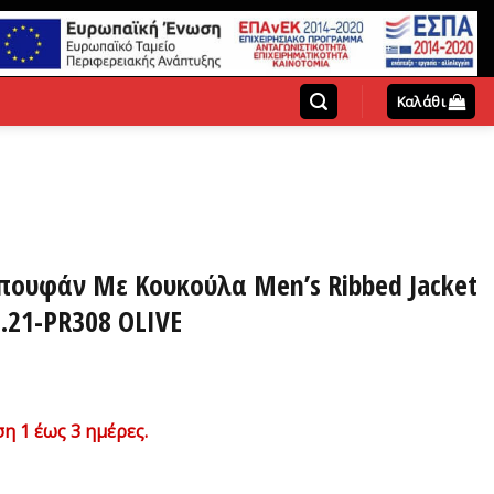
Καλάθι
πουφάν Με Κουκούλα Men’s Ribbed Jacket
.21-PR308 OLIVE
έχουσα
η 1 έως 3 ημέρες.
μή
αι: