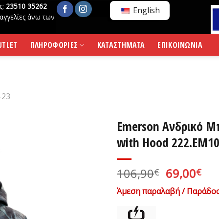
ς:
23510 35262
English
αγγελίες άνω των
UTLET
ΠΛΗΡΟΦΟΡΙΕΣ
ΚΑΤΑΣΤΗΜΑΤΑ
ΕΠΙΚΟΙΝΩΝΙΑ
-23
Emerson Ανδρικό Μ
with Hood 222.EM10
Original
Η
106,90
69,00
€
€
price
τρ
Άμεση παραλαβή / Παράδοσ
was:
τι
106,90€.
είν