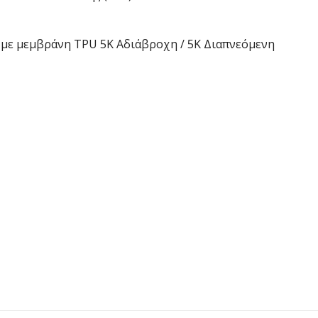
 με μεμβράνη TPU 5K Αδιάβροχη / 5Κ Διαπνεόμενη