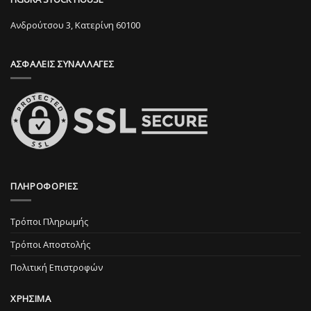
να
να
επιλεγούν
επιλεγούν
Ανδρούτσου 3, Κατερίνη 60100
στη
στη
σελίδα
σελίδα
ΑΣΦΑΛΕΙΣ ΣΥΝΑΛΛΑΓΕΣ
του
του
προϊόντος
προϊόντος
ΠΛΗΡΟΦΟΡΙΕΣ
Τρόποι Πληρωμής
Τρόποι Αποστολής
Πολιτική Επιστροφών
ΧΡΗΣΙΜΑ