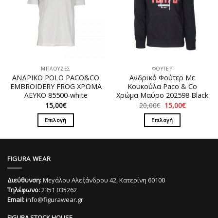
παραλλαγές.
Οι
επιλογές
μπορούν
να
επιλεγούν
στη
ΜΠΛΟΥΖΕΣ
ΦΟΥΤΕΡ
σελίδα
ΑΝΔΡΙΚΟ POLO PACO&CO
Ανδρικό Φούτερ Με
του
EMBROIDERY FROG ΧΡΩΜΑ
Κουκούλα Paco & Co
προϊόντος
ΛΕΥΚΟ 85500-white
Χρώμα Μαύρο 202598 Black
Original
Η
15,00
€
20,00
€
15,00
€
price
τρέχουσα
was:
τιμή
Επιλογή
Επιλογή
20,00€.
είναι:
15,00€.
Αυτό
Αυτό
το
το
προϊόν
προϊόν
FIGURA WEAR
έχει
έχει
πολλαπλές
πολλαπλές
Διεύθυνση:
Μεγάλου Αλεξάνδρου 42, Κατερίνη 60100
παραλλαγές.
παραλλαγές.
Τηλέφωνο:
2351 035262
Οι
Οι
Email:
info@figurawear.gr
επιλογές
επιλογές
μπορούν
μπορούν
FIGURA STOCK HOUSE