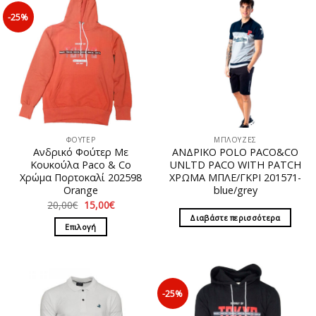
-25%
ΦΟΥΤΕΡ
ΜΠΛΟΥΖΕΣ
Ανδρικό Φούτερ Με
ΑΝΔΡΙΚΟ POLO PACO&CO
Κουκούλα Paco & Co
UNLTD PACO WITH PATCH
Χρώμα Πορτοκαλί 202598
ΧΡΩΜΑ ΜΠΛΕ/ΓΚΡΙ 201571-
Orange
blue/grey
Original
Η
20,00
€
15,00
€
price
τρέχουσα
Διαβάστε περισσότερα
was:
τιμή
Επιλογή
20,00€.
είναι:
15,00€.
Αυτό
το
προϊόν
έχει
-25%
πολλαπλές