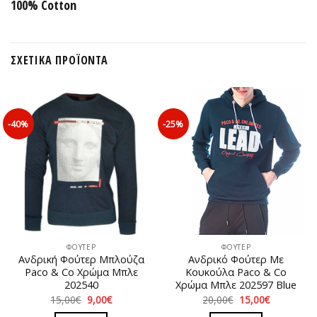
100% Cotton
ΣΧΕΤΙΚΆ ΠΡΟΪΌΝΤΑ
-40%
-25%
ΦΟΥΤΕΡ
ΦΟΥΤΕΡ
Ανδρική Φούτερ Μπλούζα
Ανδρικό Φούτερ Με
Paco & Co Χρώμα Μπλε
Κουκούλα Paco & Co
202540
Χρώμα Μπλε 202597 Blue
Original
Η
Original
Η
15,00
€
9,00
€
20,00
€
15,00
€
price
τρέχουσα
price
τρέχουσα