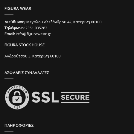
προϊόν
έχει
FIGURA WEAR
έχει
πολλαπλές
πολλαπλές
παραλλαγές.
Διεύθυνση:
Μεγάλου Αλεξάνδρου 42, Κατερίνη 60100
παραλλαγές.
Οι
Τηλέφωνο:
2351 035262
Οι
επιλογές
Email:
info@figurawear.gr
επιλογές
μπορούν
μπορούν
να
FIGURA STOCK HOUSE
να
επιλεγούν
επιλεγούν
στη
Ανδρούτσου 3, Κατερίνη 60100
στη
σελίδα
σελίδα
του
ΑΣΦΑΛΕΙΣ ΣΥΝΑΛΛΑΓΕΣ
του
προϊόντος
προϊόντος
ΠΛΗΡΟΦΟΡΙΕΣ