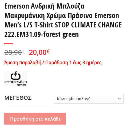
Emerson Ανδρική Μπλούζα
Μακρυμάνικη Χρώμα Πράσινο Emerson
Men’s L/S T-Shirt STOP CLIMATE CHANGE
222.EM31.09-forest green
Original
Η
28,90
20,00
€
€
price
τρέχουσα
Άμεση παραλαβή / Παράδοση 1 έως 3 ημέρες.
was:
τιμή
28,90€.
είναι:
20,00€.
ΜΕΓΕΘΟΣ
Προσθήκη στο καλάθι