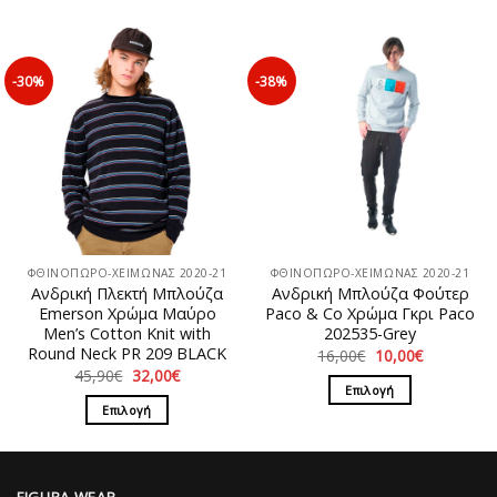
προϊόν
έχει
πολλαπλές
-30%
-38%
παραλλαγές.
Οι
επιλογές
μπορούν
να
επιλεγούν
στη
σελίδα
ΦΘΙΝΟΠΩΡΟ-ΧΕΙΜΩΝΑΣ 2020-21
ΦΘΙΝΟΠΩΡΟ-ΧΕΙΜΩΝΑΣ 2020-21
του
Ανδρική Πλεκτή Μπλούζα
Ανδρική Μπλούζα Φούτερ
προϊόντος
Emerson Χρώμα Μαύρο
Paco & Co Χρώμα Γκρι Paco
Men’s Cotton Knit with
202535-Grey
Round Neck PR 209 BLACK
Original
Η
16,00
€
10,00
€
price
τρέχουσα
Original
Η
45,90
€
32,00
€
was:
τιμή
price
τρέχουσα
Επιλογή
16,00€.
είναι:
was:
τιμή
Επιλογή
10,00€.
Αυτό
45,90€.
είναι:
32,00€.
Αυτό
το
το
προϊόν
προϊόν
έχει