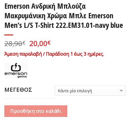
Emerson Ανδρική Μπλούζα
Μακρυμάνικη Χρώμα Μπλε Emerson
Men’s L/S T-Shirt 222.EM31.01-navy blue
Original
Η
28,90
20,00
€
€
price
τρέχουσα
Άμεση παραλαβή / Παράδοση 1 έως 3 ημέρες.
was:
τιμή
28,90€.
είναι:
20,00€.
ΜΕΓΕΘΟΣ
Προσθήκη στο καλάθι