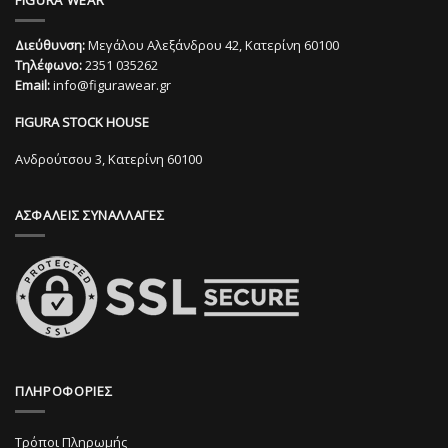
FIGURA WEAR
έχει
πολλαπλές
πολλαπλές
παραλλαγές.
Διεύθυνση:
Μεγάλου Αλεξάνδρου 42, Κατερίνη 60100
παραλλαγές.
Οι
Τηλέφωνο:
2351 035262
Οι
επιλογές
Email:
info@figurawear.gr
επιλογές
μπορούν
μπορούν
να
FIGURA STOCK HOUSE
να
επιλεγούν
επιλεγούν
στη
Ανδρούτσου 3, Κατερίνη 60100
στη
σελίδα
σελίδα
του
ΑΣΦΑΛΕΙΣ ΣΥΝΑΛΛΑΓΕΣ
του
προϊόντος
προϊόντος
ΠΛΗΡΟΦΟΡΙΕΣ
Τρόποι Πληρωμής