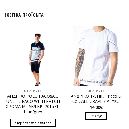
ΣΧΕΤΙΚΆ ΠΡΟΪΌΝΤΑ
ΜΠΛΟΥΖΕΣ
ΜΠΛΟΥΖΕΣ
ΑΝΔΡΙΚΟ POLO PACO&CO
ΑΝΔΡΙΚΟ T-SHIRT Paco &
UNLTD PACO WITH PATCH
Co CALLIGRAPHY ΛΕΥΚΟ
ΧΡΩΜΑ ΜΠΛΕ/ΓΚΡΙ 201571-
14,00
€
blue/grey
Επιλογή
Αυτό
Διαβάστε περισσότερα
το