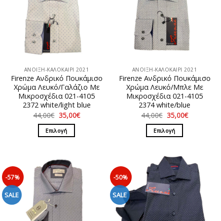
ΑΝΟΙΞΗ-ΚΑΛΟΚΑΙΡΙ 2021
ΑΝΟΙΞΗ-ΚΑΛΟΚΑΙΡΙ 2021
Firenze Ανδρικό Πουκάμισο
Firenze Ανδρικό Πουκάμισο
Χρώμα Λευκό/Γαλάζιο Με
Χρώμα Λευκό/Μπλε Με
Μικροσχέδια 021-4105
Μικροσχέδια 021-4105
2372 white/light blue
2374 white/blue
Original
Η
Original
Η
44,00
€
35,00
€
44,00
€
35,00
€
price
τρέχουσα
price
τρέχουσα
was:
τιμή
was:
τιμή
Επιλογή
Επιλογή
44,00€.
είναι:
44,00€.
είναι:
35,00€.
35,00€.
Αυτό
Αυτό
το
το
προϊόν
προϊόν
έχει
έχει
-57%
-50%
πολλαπλές
πολλαπλές
παραλλαγές.
παραλλαγές.
SALE
SALE
Οι
Οι
επιλογές
επιλογές