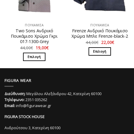
μπορούν
μπορούν
να
να
επιλεγούν
επιλεγούν
στη
στη
ΠΟΥΚΑΜΙΣΑ
ΠΟΥΚΑΜΙΣΑ
σελίδα
σελίδα
Two Sons Ανδρικό
Firenze Ανδρικό Πουκάμισο
του
του
Πουκάμισο Χρώμα Γκρι
Χρώμα Μπλε Firenze-black-2
προϊόντος
προϊόντος
017-1300-Grey
Original
Η
44,00
€
22,00
€
price
τρέχουσα
Original
Η
44,00
€
19,00
€
was:
τιμή
price
τρέχουσα
Επιλογή
44,00€.
είναι:
was:
τιμή
Επιλογή
22,00€.
Αυτό
44,00€.
είναι:
19,00€.
Αυτό
το
το
προϊόν
προϊόν
έχει
FIGURA WEAR
έχει
πολλαπλές
πολλαπλές
παραλλαγές.
Διεύθυνση:
Μεγάλου Αλεξάνδρου 42, Κατερίνη 60100
παραλλαγές.
Οι
Τηλέφωνο:
2351 035262
Οι
επιλογές
Email:
info@figurawear.gr
επιλογές
μπορούν
μπορούν
να
FIGURA STOCK HOUSE
να
επιλεγούν
επιλεγούν
στη
Ανδρούτσου 3, Κατερίνη 60100
στη
σελίδα