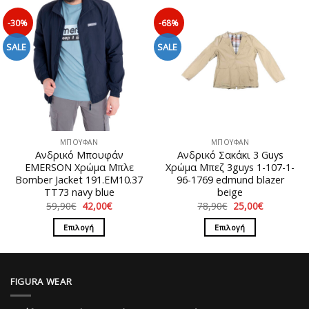
προϊόν
πολλαπλές
έχει
παραλλαγές.
-30%
-68%
πολλαπλές
Οι
παραλλαγές.
SALE
SALE
επιλογές
Οι
μπορούν
επιλογές
να
μπορούν
επιλεγούν
να
στη
επιλεγούν
σελίδα
στη
του
ΜΠΟΥΦΑΝ
ΜΠΟΥΦΑΝ
σελίδα
προϊόντος
Ανδρικό Μπουφάν
Ανδρικό Σακάκι 3 Guys
του
EMERSON Χρώμα Μπλε
Χρώμα Μπεζ 3guys 1-107-1-
προϊόντος
Bomber Jacket 191.EM10.37
96-1769 edmund blazer
TT73 navy blue
beige
Original
Η
Original
Η
59,90
€
42,00
€
78,90
€
25,00
€
price
τρέχουσα
price
τρέχουσα
was:
τιμή
was:
τιμή
Επιλογή
Επιλογή
59,90€.
είναι:
78,90€.
είναι:
42,00€.
25,00€.
Αυτό
Αυτό
το
το
προϊόν
προϊόν
FIGURA WEAR
έχει
έχει
πολλαπλές
πολλαπλές