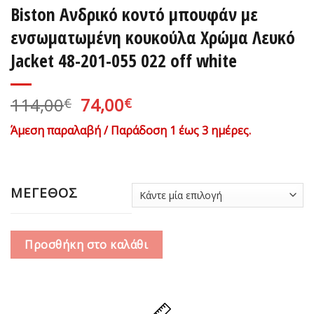
Biston Ανδρικό κοντό μπουφάν με
ενσωματωμένη κουκούλα Χρώμα Λευκό
Jacket 48-201-055 022 off white
Original
Η
114,00
74,00
€
€
price
τρέχουσα
Άμεση παραλαβή / Παράδοση 1 έως 3 ημέρες.
was:
τιμή
114,00€.
είναι:
74,00€.
ΜΕΓΕΘΟΣ
Προσθήκη στο καλάθι