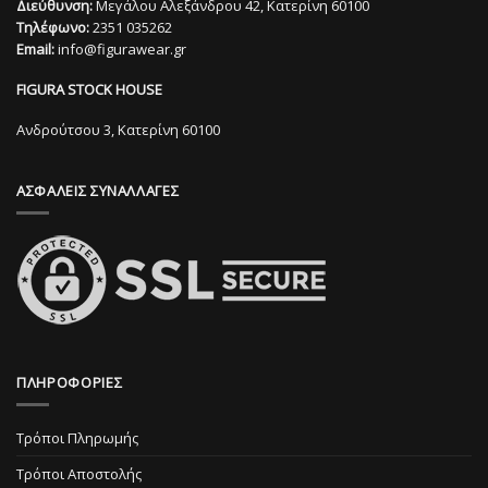
Διεύθυνση:
Μεγάλου Αλεξάνδρου 42, Κατερίνη 60100
παραλλαγές.
παραλλαγές.
Τηλέφωνο:
2351 035262
Οι
Οι
Email:
info@figurawear.gr
επιλογές
επιλογές
μπορούν
μπορούν
FIGURA STOCK HOUSE
να
να
επιλεγούν
επιλεγούν
Ανδρούτσου 3, Κατερίνη 60100
στη
στη
σελίδα
σελίδα
ΑΣΦΑΛΕΙΣ ΣΥΝΑΛΛΑΓΕΣ
του
του
προϊόντος
προϊόντος
ΠΛΗΡΟΦΟΡΙΕΣ
Τρόποι Πληρωμής
Τρόποι Αποστολής