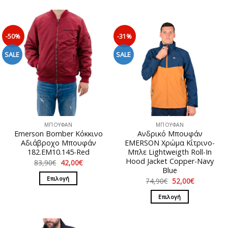
-50%
-31%
SALE
SALE
ΜΠΟΥΦΑΝ
ΜΠΟΥΦΑΝ
Emerson Bomber Κόκκινο
Ανδρικό Μπουφάν
Αδιάβροχο Μπουφάν
EMERSON Χρώμα Κίτρινο-
182.EM10.145-Red
Μπλε Lightweigth Roll-In
Hood Jacket Copper-Navy
Original
Η
83,90
€
42,00
€
price
τρέχουσα
Blue
was:
τιμή
Επιλογή
Original
Η
74,90
€
52,00
€
83,90€.
είναι:
price
τρέχουσα
42,00€.
Αυτό
was:
τιμή
Επιλογή
74,90€.
είναι:
το
52,00€.
Αυτό
προϊόν
το
έχει