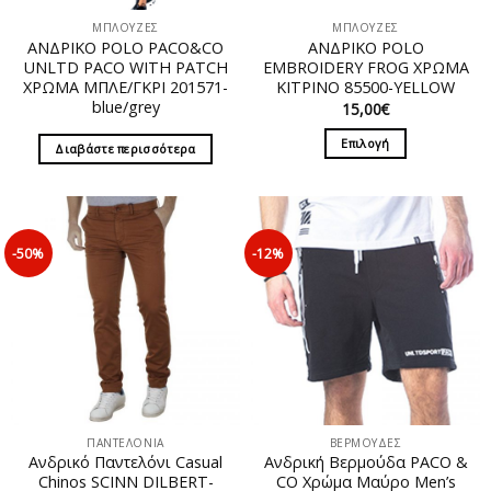
ΜΠΛΟΥΖΕΣ
ΜΠΛΟΥΖΕΣ
ΑΝΔΡΙΚΟ POLO PACO&CO
ΑΝΔΡΙΚΟ POLO
UNLTD PACO WITH PATCH
EMBROIDERY FROG ΧΡΩΜΑ
ΧΡΩΜΑ ΜΠΛΕ/ΓΚΡΙ 201571-
ΚΙΤΡΙΝΟ 85500-YELLOW
blue/grey
15,00
€
Επιλογή
Διαβάστε περισσότερα
Αυτό
το
προϊόν
έχει
-50%
-12%
πολλαπλές
παραλλαγές.
Οι
επιλογές
μπορούν
να
επιλεγούν
στη
σελίδα
ΠΑΝΤΕΛΟΝΙΑ
ΒΕΡΜΟΥΔΕΣ
Ανδρικό Παντελόνι Casual
Ανδρική Βερμούδα PACO &
του
Chinos SCINN DILBERT-
CO Χρώμα Μαύρο Men’s