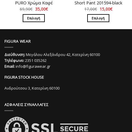
προϊόντος
PURO Χρώμα Καφέ
Short Pant 201594-black
Original
Η
Original
Η
69,90
€
35,00
€
17,00
€
15,00
€
price
τρέχουσα
price
τρέχουσα
was:
τιμή
was:
τιμή
Επιλογή
Επιλογή
69,90€.
είναι:
17,00€.
είναι:
35,00€.
15,00€.
Αυτό
Αυτό
το
το
προϊόν
προϊόν
FIGURA WEAR
έχει
έχει
πολλαπλές
πολλαπλές
Διεύθυνση:
Μεγάλου Αλεξάνδρου 42, Κατερίνη 60100
παραλλαγές.
παραλλαγές.
Τηλέφωνο:
2351 035262
Οι
Οι
Email:
info@figurawear.gr
επιλογές
επιλογές
μπορούν
μπορούν
FIGURA STOCK HOUSE
να
να
επιλεγούν
επιλεγούν
Ανδρούτσου 3, Κατερίνη 60100
στη
στη
σελίδα
σελίδα
ΑΣΦΑΛΕΙΣ ΣΥΝΑΛΛΑΓΕΣ
του
του
προϊόντος
προϊόντος