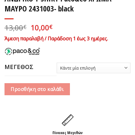
ΜΑΥΡΟ 2431003- black
Original
Η
13,00
10,00
€
€
price
τρέχουσα
Άμεση παραλαβή / Παράδοση 1 έως 3 ημέρες.
was:
τιμή
13,00€.
είναι:
10,00€.
ΜΕΓΕΘΟΣ
Προσθήκη στο καλάθι
Πίνακας Μεγεθών