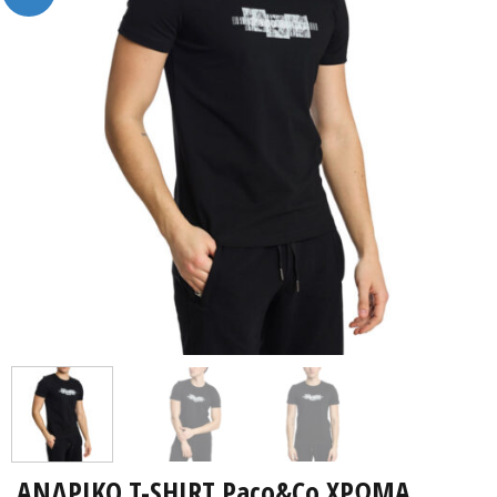
ΑΝΔΡΙΚΟ T-SHIRT Paco&Co ΧΡΩΜΑ