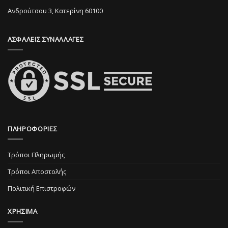
επιλεγούν
στη
Ανδρούτσου 3, Κατερίνη 60100
στη
σελίδα
σελίδα
του
ΑΣΦΑΛΕΙΣ ΣΥΝΑΛΛΑΓΕΣ
του
προϊόντος
προϊόντος
ΠΛΗΡΟΦΟΡΙΕΣ
Τρόποι Πληρωμής
Τρόποι Αποστολής
Πολιτική Επιστροφών
ΧΡΗΣΙΜΑ