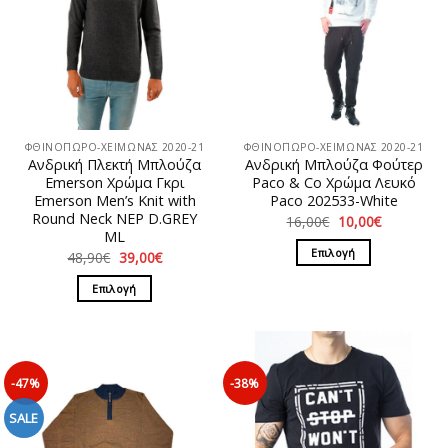
ΦΘΙΝΟΠΩΡΟ-ΧΕΙΜΩΝΑΣ 2020-21
ΦΘΙΝΟΠΩΡΟ-ΧΕΙΜΩΝΑΣ 2020-21
Ανδρική Πλεκτή Μπλούζα
Ανδρική Μπλούζα Φούτερ
Emerson Χρώμα Γκρι
Paco & Co Χρώμα Λευκό
Emerson Men’s Knit with
Paco 202533-White
Round Neck NEP D.GREY
Original
Η
16,00
€
10,00
€
price
τρέχουσα
ML
was:
τιμή
Επιλογή
Original
Η
48,90
€
39,00
€
16,00€.
είναι:
price
τρέχουσα
10,00€.
Αυτό
was:
τιμή
Επιλογή
48,90€.
είναι:
το
39,00€.
Αυτό
προϊόν
το
έχει
προϊόν
πολλαπλές
έχει
παραλλαγές.
-47%
-38%
πολλαπλές
Οι
παραλλαγές.
SALE
επιλογές
Οι
μπορούν