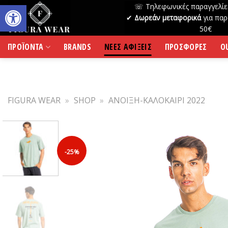
Skip
☏ Τηλεφωνικές παραγγελίε
to
✔
Δωρεάν μεταφορικά
για παρ
50€
content
ΠΡΟΪΟΝΤΑ
BRANDS
ΝΕΕΣ ΑΦΙΞΕΙΣ
ΠΡΟΣΦΟΡΕΣ
O
FIGURA WEAR
»
SHOP
»
ΑΝΟΙΞΗ-ΚΑΛΟΚΑΙΡΙ 2022
-25%