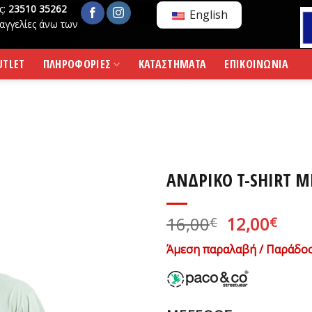
ς:
23510 35262
English
αγγελίες άνω των
UTLET
ΠΛΗΡΟΦΟΡΙΕΣ
ΚΑΤΑΣΤΗΜΑΤΑ
ΕΠΙΚΟΙΝΩΝΙΑ
ΑΝΔΡΙΚΟ T-SHIRT M
Original
Η
16,00
12,00
€
€
price
τρέ
Άμεση παραλαβή / Παράδοσ
was:
τιμ
16,00€.
είνα
12,0