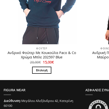
ΦΟΥΤΕΡ
ΦΘΙΝ
Ανδρικό Φούτερ Με Κουκούλα Paco & Co
Ανδρική 
Χρώμα Μπλε 202597 Blue
Μαύρο a
Original
Η
20,00
€
15,00
€
price
τρέχουσα
was:
τιμή
Επιλογή
20,00€.
είναι:
15,00€.
Αυτό
το
προϊόν
FIGURA WEAR
ΑΣΦΑΛΕΙΣ ΣΥΝ
έχει
πολλαπλές
Διεύθυνση:
Μεγάλου Αλεξάνδρου 42, Κατερίνη
παραλλαγές.
60100