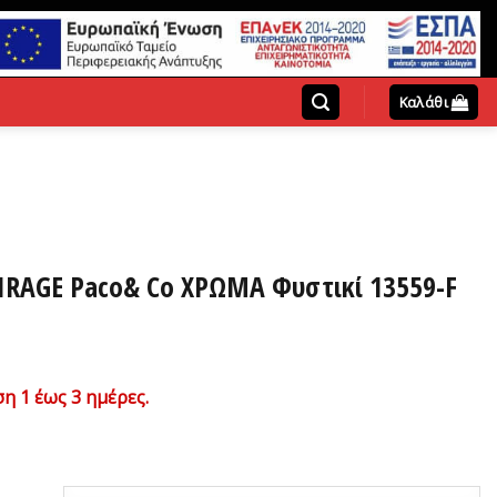
Καλάθι
IRAGE Paco& Co ΧΡΩΜΑ Φυστικί 13559-F
χουσα
η 1 έως 3 ημέρες.
ή
ι:
0€.